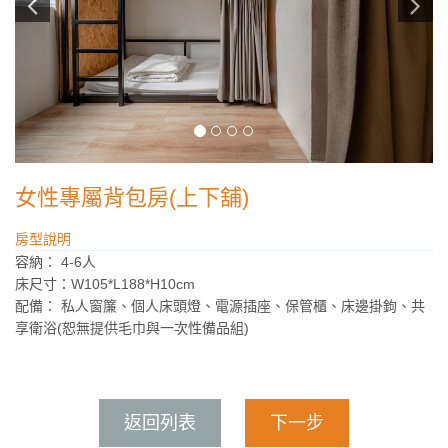
女性專屬背包房(上下舖)
房型說明
容納： 4-6人
床尺寸：W105*L188*H10cm
配備： 私人窗簾、個人床頭燈、電源插座、保管櫃、床邊掛鉤、共
享衛浴(恕無提供毛巾與一次性備品組)
返回列表
下一步