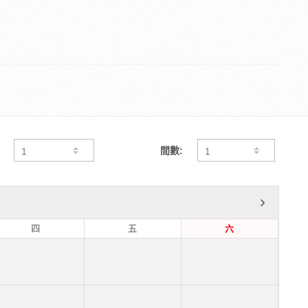
間數:
四
五
六