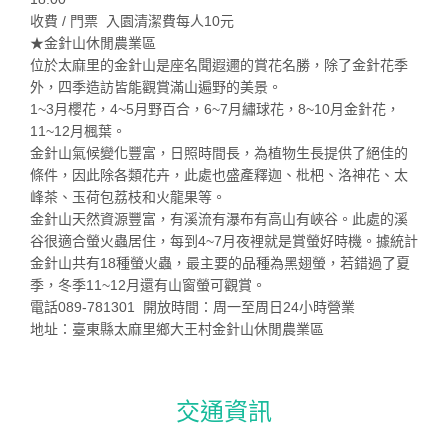
收費 / 門票 入園清潔費每人10元
★金針山休閒農業區
位於太麻里的金針山是座名聞遐邇的賞花名勝，除了金針花季
外，四季造訪皆能觀賞滿山遍野的美景。
1~3月櫻花，4~5月野百合，6~7月繡球花，8~10月金針花，
11~12月楓葉。
金針山氣候變化豐富，日照時間長，為植物生長提供了絕佳的
條件，因此除各類花卉，此處也盛產釋迦、枇杷、洛神花、太
峰茶、玉荷包荔枝和火龍果等。
金針山天然資源豐富，有溪流有瀑布有高山有峽谷。此處的溪
谷很適合螢火蟲居住，每到4~7月夜裡就是賞螢好時機。據統計
金針山共有18種螢火蟲，最主要的品種為黑翅螢，若錯過了夏
季，冬季11~12月還有山窗螢可觀賞。
電話089-781301 開放時間：周一至周日24小時營業
地址：臺東縣太麻里鄉大王村金針山休閒農業區
交通資訊