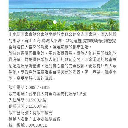
山水妍溫泉會館台東館坐落於南迴公路金崙溫泉區，深入純樸
的部落，背山面海,鳥瞰太平洋。駐足這裡,寬闊的海景,讓您完
全沉浸在大自然的洗禮，遠離喧囂的都市生活。
除擁有專屬停車場外，更有海景客房，讓旅人能在房間就能欣
賞海景。為提供休憩旅人絕佳的駐足空間，溫泉湯池的規畫讓
您透過溫泉洗禮後，達到身心靈的完全放鬆，更設有戶外大眾
湯池，享受戶外溫泉及東台灣美麗的海景，砌一壺茶、淺嚐小
酌，享受平靜心靈的沉澱。
飯店電話：089-771818
飯店地址：台東縣太麻里鄉金崙村溫泉1-6號
入住時間：15:00之後
退房時間：11:00之前
飯店登記號：待飯店補充
營業人名稱：山水妍溫泉會館
統一編號：89033031