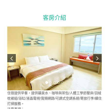
客房介紹
住宿提供早餐，提供礦泉水、咖啡與茶包/人體工學舒壓床/羽絨
枕被組/浴缸/液晶電視/寬頻網路/可調式空調系統/寄放行李/續住
打掃服務。
注意事項：