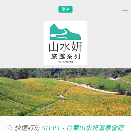
繁中
Tog
nav
快速訂房
-
STEP.1
台東山水妍溫泉會館