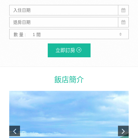
數 量 :
立即訂房
飯店簡介