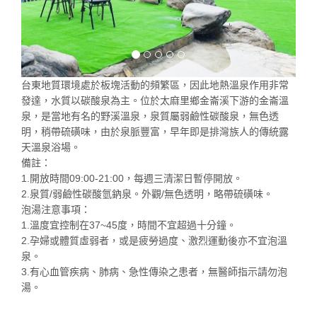
台東地質環境處於板塊活動的頻繁區，因此地熱溫泉作用非常
發達，水質以碳酸泉為主。位於太麻里鄉金崙溪下游的金崙溫
泉，是當地有名的野溪溫泉，泉質屬弱鹼性碳酸泉，無色透
明，稍帶硫磺味，由於泉脈豐富，早年即是排灣族人的傳統露
天溫泉浴場。
備註：
1.開放時間09:00-21:00，每週三清潔日暫停開放。
2.泉質/弱鹼性碳酸氫鈉泉。外觀/無色透明，略帶硫磺味。
泡湯注意事項：
1.溫度宜控制在37~45度，時間不宜超過十分鐘。
2.孕婦或體質虛弱者，或是疲勞過度、激烈運動後亦不宜泡溫
泉。
3.有心血管疾病、肺病、急性傳染之患者，無醫師指示請勿泡
湯。