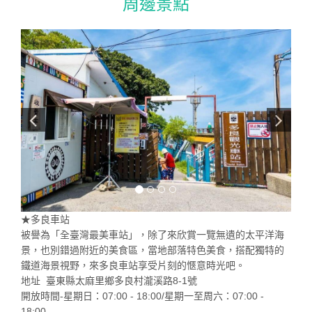
周邊景點
★多良車站
被譽為「全臺灣最美車站」，除了來欣賞一覽無遺的太平洋海
景，也別錯過附近的美食區，當地部落特色美食，搭配獨特的
鐵道海景視野，來多良車站享受片刻的愜意時光吧。
地址 臺東縣太麻里鄉多良村瀧溪路8-1號
開放時間-星期日：07:00 - 18:00/星期一至周六：07:00 -
18:00