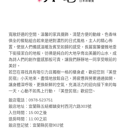
寬敞舒適的空間、溫馨的家具擺飾、清楚方便的動線、色香味
俱全的餐點組合起來是絕對濃烈的日式風格，主人的精心佈
置，使旅人們備感溫暖及賓至如歸的感受，長篇窗簾優雅地垂
下銜接潔白的地板，彷彿是純白的大地孕育出美麗的山水，成
為詩人們的創作靈感那般可貴，讓我們靜靜地一同享受眼前的
美好。
若您在尋找具有吸引力且獨樹一格的棲身處，歡迎您到『美登
民宿』小天地來。盡情地放鬆自己，將疲憊與勞累通通拋開，
讓身體深呼吸，更換新鮮的空氣，充滿活力的迎向接下來的每
一天，心動不如馬上行動，『美登民宿』歡迎您~
飯店電話：0978-523751
飯店地址：宜蘭縣五結鄉鎮安村西河六路303號
入住時間：15:00之後
退房時間：11:00之前
飯店登記號：宜蘭縣民宿902號