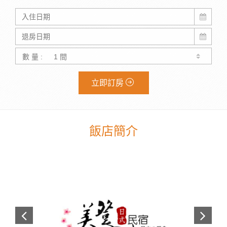
數 量 :
立即訂房
飯店簡介