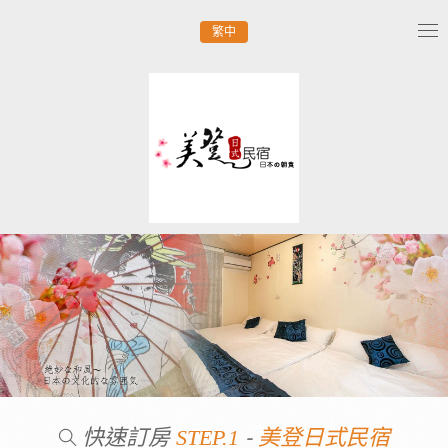
繁中
Tog
nav
快速訂房
-
STEP.1
美登日式民宿