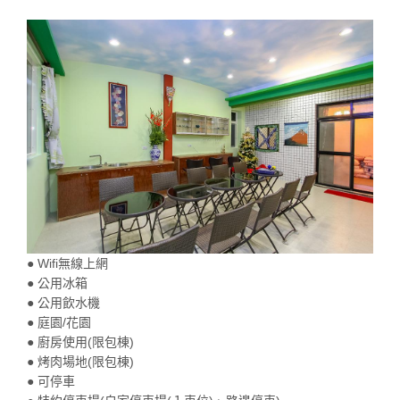
● Wifi無線上網
● 公用冰箱
● 公用飲水機
● 庭園/花園
● 廚房使用(限包棟)
● 烤肉場地(限包棟)
● 可停車