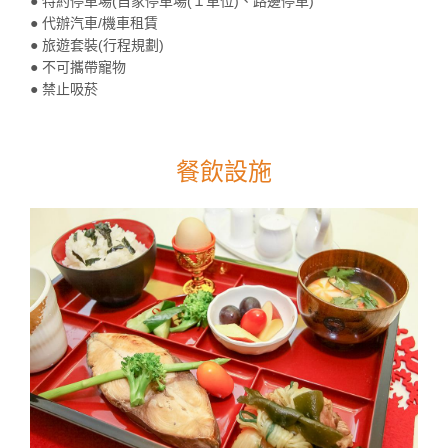
● 特約停車場(自家停車場(１車位)、路邊停車)
● 代辦汽車/機車租賃
● 旅遊套裝(行程規劃)
● 不可攜帶寵物
● 禁止吸菸
餐飲設施