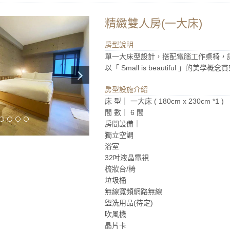
精緻雙人房(一大床)
房型說明
單一大床型設計，搭配電腦工作桌椅，
以「 Small is beautiful 」
房型設施介紹
床 型｜ 一大床 ( 180cm x 230cm *1 )
間 數｜ 6 間
房間設備｜
獨立空調
浴室
32吋液晶電視
梳妝台/椅
垃圾桶
無線寬頻網路無線
盥洗用品(待定)
吹風機
晶片卡