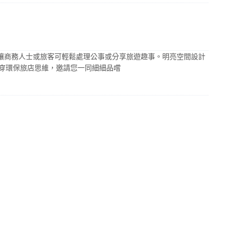
讓商務人士或旅客可輕鬆處理公事或分享旅遊趣事。明亮空間設計
的美學概念貫穿環保旅店思維，邀請您一同細細品嚐