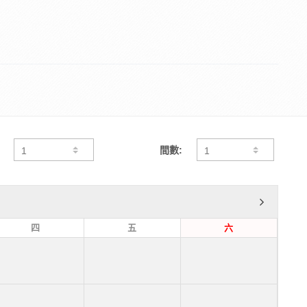
間數:
四
五
六