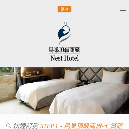
繁中
Tog
nav
快速訂房
-
STEP.1
鳥巢頂級商旅-七賢館