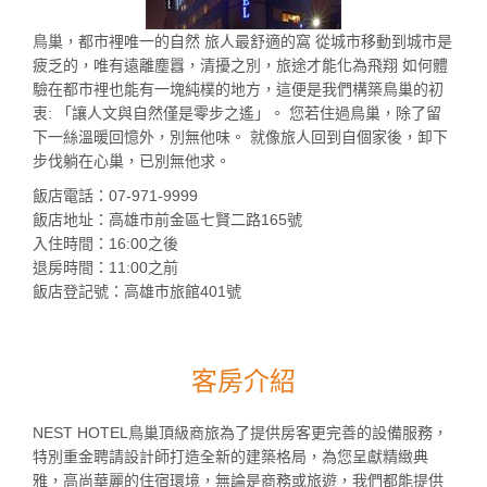
鳥巢，都市裡唯一的自然 旅人最舒適的窩 從城市移動到城市是
疲乏的，唯有遠離塵囂，清擾之別，旅途才能化為飛翔 如何體
驗在都市裡也能有一塊純樸的地方，這便是我們構築鳥巢的初
衷: 「讓人文與自然僅是零步之遙」。 您若住過鳥巢，除了留
下一絲溫暖回憶外，別無他味。 就像旅人回到自個家後，卸下
步伐躺在心巢，已別無他求。
飯店電話：07-971-9999
飯店地址：高雄市前金區七賢二路165號
入住時間：16:00之後
退房時間：11:00之前
飯店登記號：高雄市旅館401號
客房介紹
NEST HOTEL鳥巢頂級商旅為了提供房客更完善的設備服務，
特別重金聘請設計師打造全新的建築格局，為您呈獻精緻典
雅，高尚華麗的住宿環境，無論是商務或旅遊，我們都能提供