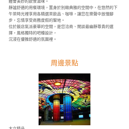
體會美妙的飲食滋味。
靜謐舒適的用餐環境，置身於別緻典雅的空間中，在悠然的下
午茶時光裡享用各精選茶飲品、咖啡，讓您在樂聲中放慢腳
步，忘情享受商務度假的聖地。
位於飯店氣派豪華的空間，是您洽商、閒談最幽靜尊貴的選
擇，風格獨特的吧檯設計，
沉浸在優雅舒適的氛圍裡。
周邊景點
大立精品