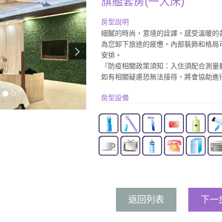
旗艦套房(一大床)
房型說明
細膩的時尚，意境的詮譯，感受溫暖的
為您卸下旅途的疲憊。內部裝飾和格局
安排。
『防疫相關政策須知：入住須配合測量
如有相關疑慮恐無法接待，將會協助進
房型設備
返回列表
下一