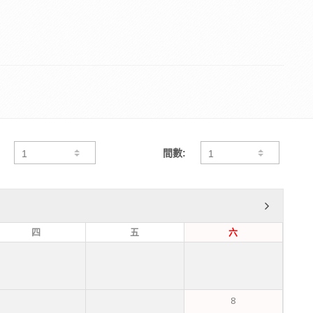
間數:
四
五
六
8