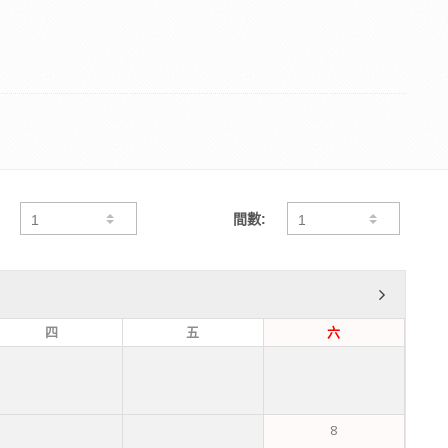
間數:
四
五
六
8