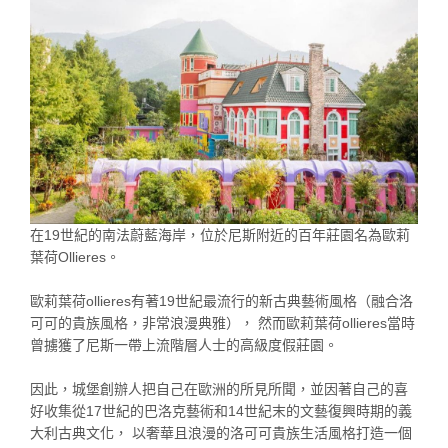
在19世紀的南法蔚藍海岸，位於尼斯附近的百年莊園名為歐莉
葉荷Ollieres。
歐莉葉荷ollieres有著19世紀最流行的新古典藝術風格（融合洛
可可的貴族風格，非常浪漫典雅）， 然而歐莉葉荷ollieres當時
曾擄獲了尼斯一帶上流階層人士的高級度假莊園。
因此，城堡創辦人把自己在歐洲的所見所聞，並因著自己的喜
好收集從17世紀的巴洛克藝術和14世紀末的文藝復興時期的義
大利古典文化， 以奢華且浪漫的洛可可貴族生活風格打造一個