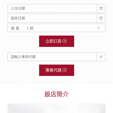
數 量 :
立即訂房
專案代碼
飯店簡介