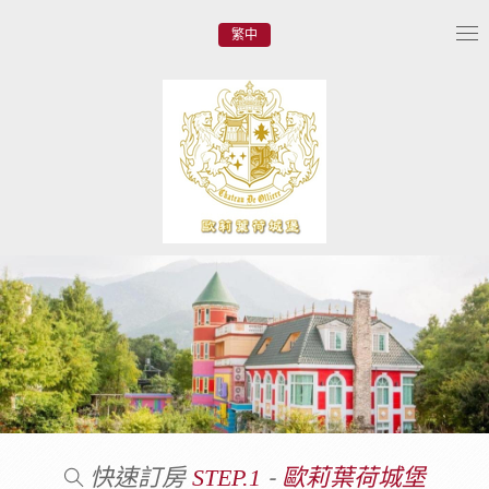
繁中
Tog
nav
快速訂房
-
STEP.1
歐莉葉荷城堡