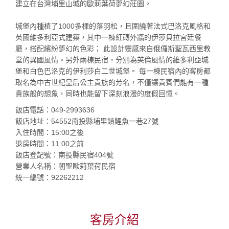
建立在台灣埔里山城的歐莉葉荷夢幻莊園。
城堡內種植了1000多棵的落羽松，且圍繞著法式巴洛克風格和
英國維多利亞式建築，其中一棟紅磚外牆的伊莎貝拉宮廷餐
廳，搭配繽紛夢幻的色彩； 此設計靈感來自俄儸斯聖瓦西里教
堂的異國風情。另外兩棟民宿，分別為英倫風情的維多利亞城
堡和白色巴洛克的伊利莎白二世城堡。 每一棟民宿內的客房都
取名為中古世紀皇后公主貴族的芳名，不僅讓貴賓們能有一種
貴族般的想象，同時也能留下深刻浪漫的度假回憶。
飯店電話：049-2993636
飯店地址：54552南投縣埔里鎮鯉魚一巷27號
入住時間：15:00之後
退房時間：11:00之前
飯店登記號：南投縣民宿404號
營業人名稱：朝聖歐莉葉荷民宿
統一編號：92262212
客房介紹