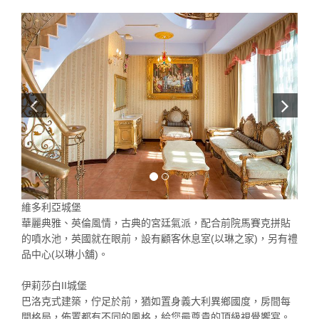
維多利亞城堡
華麗典雅、英倫風情，古典的宮廷氣派，配合前院馬賽克拼貼
的噴水池，英國就在眼前，設有顧客休息室(以琳之家)，另有禮
品中心(以琳小舖)。
伊莉莎白II城堡
巴洛克式建築，佇足於前，猶如置身義大利異鄉國度，房間每
間格局，佈置都有不同的風格，給您最尊貴的頂級視覺饗宴。