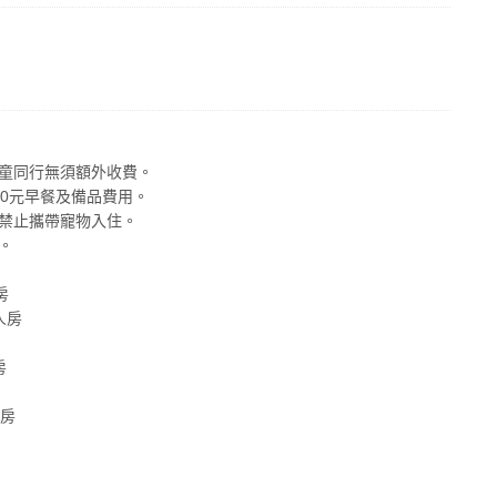
幼童同行無須額外收費。
00元早餐及備品費用。
並禁止攜帶寵物入住。
。
房
人房
房
人房