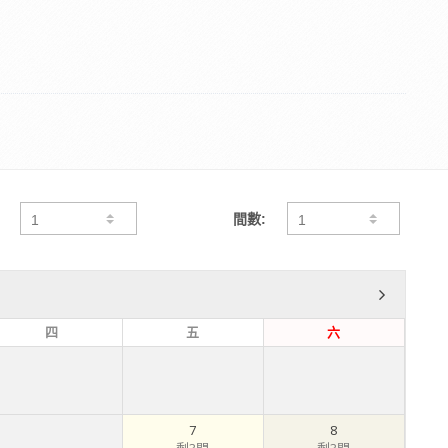
間數:
四
五
六
7
8