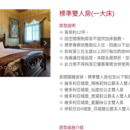
標準雙人房(一大床)
房型說明
※ 客房約12坪。​
※ 因空間限制房型不提供加床服務。
※ 標準專案供應兩位入住，四歲以下
※ 如有第三位五歲以上同行每位酌收8
※ 為維護住宿品質，本館全面禁菸，
※ 此方案不得與其它優惠專案合併使用
房間隨機安排，標準雙人房包含以下客
※ 維多利亞城堡_瑪格莉特公爵夫人雙
※ 維多利亞城堡_仙度拉公主雙人房
※ 維多利亞城堡_奧黛莉公爵夫人雙人
※ 維多利亞城堡_愛麗絲公主雙人房
※ 伊莉莎白II城堡_芬堤娜公爵夫人雙
房型設施介紹