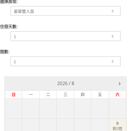
選擇房型:
住宿天數:
間數:
2026
/
8
日
一
二
三
四
五
六
8
剩2間