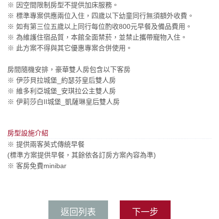
※ 因空間限制房型不提供加床服務。
※ 標準專案供應兩位入住，四歲以下幼童同行無須額外收費。
※ 如有第三位五歲以上同行每位酌收800元早餐及備品費用。
※ 為維護住宿品質，本館全面禁菸，並禁止攜帶寵物入住。
※ 此方案不得與其它優惠專案合併使用。
房間隨機安排，豪華雙人房包含以下客房
※ 伊莎貝拉城堡_約瑟芬皇后雙人房
※ 維多利亞城堡_安琪拉公主雙人房
※ 伊莉莎白II城堡_凱薩琳皇后雙人房
房型設施介紹
※ 提供兩客英式傳統早餐
(標準方案提供早餐，其餘依各訂房方案內容為準)
※ 客房免費minibar
返回列表
下一步