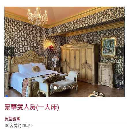
豪華雙人房(一大床)
房型說明
※ 客房約28坪。​