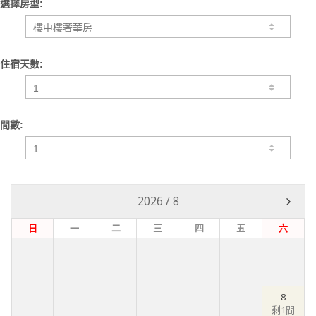
選擇房型:
住宿天數:
間數:
2026
/
8
日
一
二
三
四
五
六
8
剩1間