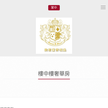
繁中
Tog
nav
樓中樓奢華房