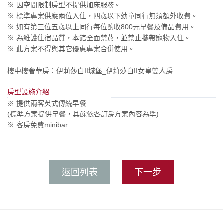
※ 因空間限制房型不提供加床服務。
※ 標準專案供應兩位入住，四歲以下幼童同行無須額外收費。
※ 如有第三位五歲以上同行每位酌收800元早餐及備品費用。
※ 為維護住宿品質，本館全面禁菸，並禁止攜帶寵物入住。
※ 此方案不得與其它優惠專案合併使用。
樓中樓奢華房：伊莉莎白II城堡_伊莉莎白II女皇雙人房
房型設施介紹
※ 提供兩客英式傳統早餐
(標準方案提供早餐，其餘依各訂房方案內容為準)
※ 客房免費minibar
返回列表
下一步