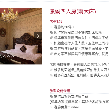
景觀四人房(兩大床)
房型說明
※ 客房約20坪。​
※ 因空間限制房型不提供加床服務。
※ 標準專案供應四位入住，四歲以下
※ 如超出標準入住人數，五歲以上同行
※ 為維護住宿品質，本館全面禁菸，
※ 此方案不得與其它優惠專案合併使用
房間隨機安排，景觀四人房包含以下客
※ 維多利亞城堡_奧麗維亞伯爵夫人四
※ 維多利亞城堡_克莉絲汀伯爵夫人四
房型設施介紹
※ 提供四客英式傳統早餐
(標準方案提供早餐，其餘依各訂房方案
※ 客房免費minibar