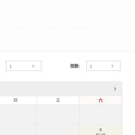
間數:
四
五
六
8