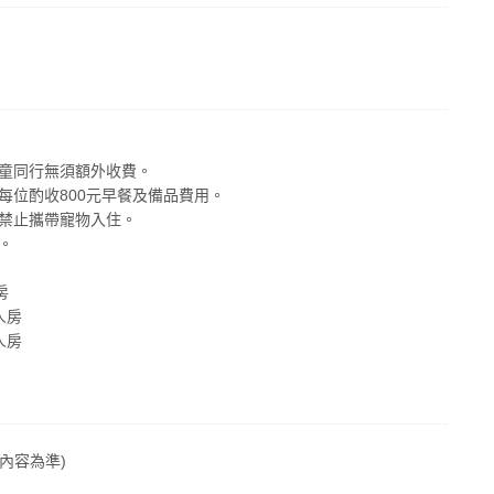
幼童同行無須額外收費。
每位酌收800元早餐及備品費用。
並禁止攜帶寵物入住。
。
房
人房
人房
內容為準)