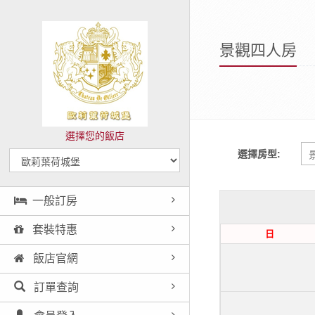
景觀四人房
選擇您的飯店
選擇房型:
一般訂房
套裝特惠
日
飯店官網
訂單查詢