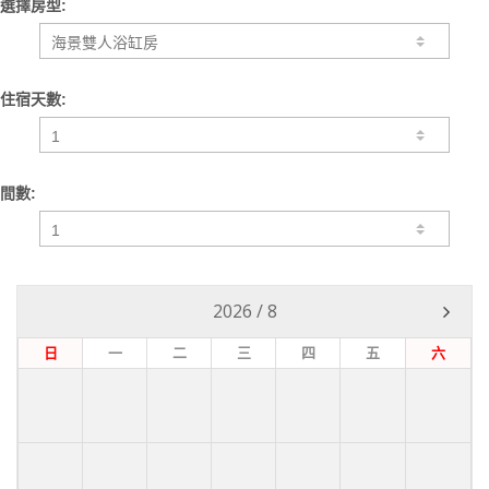
選擇房型:
住宿天數:
間數:
2026
/
8
日
一
二
三
四
五
六