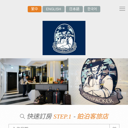
繁中
ENGLISH
日本語
한국어
Tog
nav
快速訂房
-
STEP.1
鉑泊客旅店