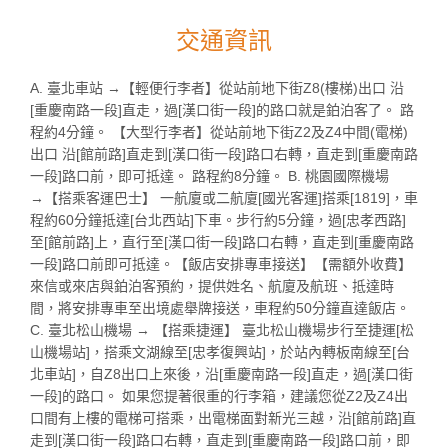
交通資訊
A. 臺北車站 →【輕便行李者】從站前地下街Z8(樓梯)出口 沿
[重慶南路一段]直走，過[漢口街一段]的路口就是鉑泊客了。 路
程約4分鐘。 【大型行李者】從站前地下街Z2及Z4中間(電梯)
出口 沿[館前路]直走到[漢口街一段]路口右轉，直走到[重慶南路
一段]路口前，即可抵達。 路程約8分鐘。 B. 桃園國際機場
→【搭乘客運巴士】 一航廈或二航廈[國光客運]搭乘[1819]，車
程約60分鐘抵達[台北西站]下車。步行約5分鐘，過[忠孝西路]
至[館前路]上，直行至[漢口街一段]路口右轉，直走到[重慶南路
一段]路口前即可抵達。【飯店安排專車接送】【需額外收費】
來信或來店與鉑泊客預約，提供姓名、航廈及航班、抵達時
間，將安排專車至出境處舉牌接送，車程約50分鐘直達飯店。
C. 臺北松山機場 → 【搭乘捷運】 臺北松山機場步行至捷運[松
山機場站]，搭乘文湖線至[忠孝復興站]，於站內轉板南線至[台
北車站]，自Z8出口上來後，沿[重慶南路一段]直走，過[漢口街
一段]的路口。 如果您提著很重的行李箱，建議您從Z2及Z4出
口間有上樓的電梯可搭乘，出電梯面對新光三越，沿[館前路]直
走到[漢口街一段]路口右轉，直走到[重慶南路一段]路口前，即