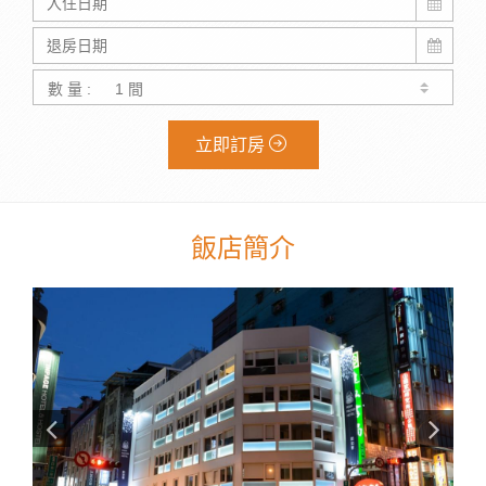
數 量 :
立即訂房
飯店簡介