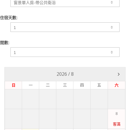
住宿天數:
間數:
2026
/
8
日
一
二
三
四
五
六
8
客滿