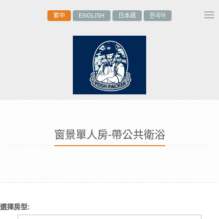
繁中
ENGLISH
日本語
한국어
Tog
nav
窗景單人房-帶公共衛浴
選擇房型: