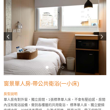
窗景單人房-帶公共衛浴(一小床)
房型說明
單人房有對外窗，獨立房間，1張標準單人床，不會有壓迫感，房間
內沒有衛浴設備，需到各樓層的共用衛浴。 標準單人床、獨立變頻