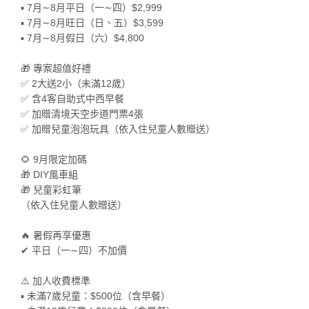
▪️ 7月∼8月平日（一∼四）$2,999
▪️ 7月∼8月旺日（日、五）$3,599
▪️ 7月∼8月假日（六）$4,800
🎁 專案超值好禮
✅ 2大送2小（未滿12歲）
✅ 含4客自助式中西早餐
✅ 加贈清境天空步道門票4張
✅ 加贈兒童泡泡玩具（依入住兒童人數贈送）
🌻 9月限定加碼
🎁 DIY風車組
🎁 兒童彩虹筆
（依入住兒童人數贈送）
🔥 暑假再享優惠
✔ 平日（一∼四）不加價
⚠️ 加人收費標準
▪️ 未滿7歲兒童：$500位（含早餐）