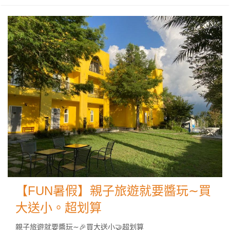
【FUN暑假】親子旅遊就要醬玩∼買
大送小。超划算
親子旅遊就要醬玩∼🎉買大送小🤝超划算