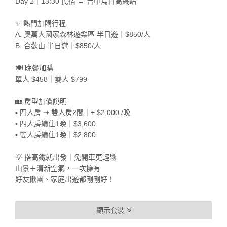
Day 2｜13:30 民宿 → 台中烏日高鐵站
✨ 熱門加購行程
A. 奧萬大國家森林遊樂區 半日遊｜$850/人
B. 合歡山 半日遊｜$850/人
🍽 晚餐加購
單人 $458｜雙人 $799
🏡 房型加價說明
▪ 四人房 ➝ 雙人房2間｜+ $2,000 /晚
▪ 四人房續住1晚｜$3,600
▪ 雙人房續住1晚｜$2,800
💡 搭高鐵就出發｜免開車更輕鬆
山景＋清新空氣，一次擁有
好友揪團、家庭出遊都剛剛好！
顯示套裝