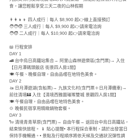
食，讓您輕鬆享受三天二夜的山林假期
👨‍👩‍👧‍👦 四人成行｜每人 $8,900 起👉線上直接預訂
🧑‍🧑‍🧒 三人成行｜每人 $9,900 起👉請來電洽詢
🧑‍🧒 二人成行｜每人 $10,900 起👉請來電洽詢
📖 行程安排
DAY 1
🚄 台中烏日高鐵站集合→ 阿里山森林遊樂區(含門票)→ 入住
【日月潭碼頭飯店 街景四人房1間】
🍽 午餐、晚餐自理，自由品嚐在地特色美食。
DAY 2
🚤 日月潭遊湖(含船票)→ 九族文化村(含門票＋日月潭纜車)→
前往清境🏰 入住【清境西雅圖璀璨雙城 景觀四人房1間】
🍽 午餐自理，自由品嚐在地特色美食。
🍲 晚餐民宿享用精緻鍋物套餐。
DAY 3
🐑 清境青青草原(含門票)→ 自由午餐→ 返回台中烏日高鐵站，
結束愉快旅程。 📱 貼心提醒• 本行程採合車制，請於出發當日
保持手機暢通。• 景點及行程順序將依天候及交通狀況彈性調