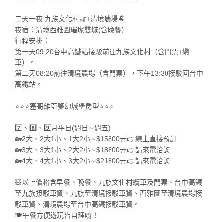
二天一夜 九族文化村🎢+清境農場🐏
夜宿：清境西雅圖璀璨雙城(含晚餐）
行程安排：
第一天09:20台中高鐵站接駁前往九族文化村（含門票+纜
車）。
第二天08:20前往清境農場（含門票），下午13:30接駁回台中
高鐵站。
⭐️⭐️⭐️塞哥維亞夢幻城堡房型⭐️⭐️⭐️
7️⃣、8️⃣、9️⃣月平日(週日∼週五)
🏡2大、2大1小、1大2小∼$15800元👉線上直接預訂
🏡3大、3大1小、2大2小∼$18800元👉請來電洽詢
🏡4大、4大1小、3大2小∼$21800元👉請來電洽詢
🧸以上價格含早餐、晚餐、九族文化村纜車及門票、台中高鐵
至九族接駁車資、九族至清境接駁車資、西雅圖至清境農場接
駁車資、清境農場至台中高鐵接駁車資。
🍽️午餐方便遊玩皆自理唷！