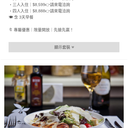
・三人入住｜$8,599👉請來電洽詢
・四人入住｜$8,888👉請來電洽詢
🍽️ 含 3天早餐
🔖 專屬優惠｜限量開放｜先搶先贏！
顯示套裝