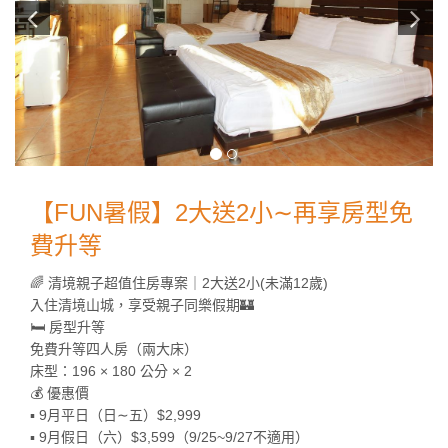
【FUN暑假】2大送2小∼再享房型免
費升等
🌈 清境親子超值住房專案｜2大送2小(未滿12歲)
入住清境山城，享受親子同樂假期🏰
🛏️ 房型升等
免費升等四人房（兩大床）
床型：196 × 180 公分 × 2
💰 優惠價
▪️ 9月平日（日∼五）$2,999
▪️ 9月假日（六）$3,599（9/25~9/27不適用）