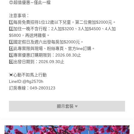
😍超值優惠∼僅此一檔
注意事項：
1️⃣每房免費招待1位12歲以下兒童，第二位需加$2000元。
2️⃣加住一晚不含行程：2人加$3200、3人加$4500、4人加
$5800，再送烤雞餐。
3️⃣國定假日及週六出發每房加$2000元。
4️⃣此專案限與現場、粉絲專頁、官方line訂購。
5️⃣專案優惠訂購期限到：2026.08.30止
6️⃣出發日期到：2026.09.30止
💓心動不如馬上行動
LineID:@ftg2570h
訂房專線：049-2803123
顯示套裝