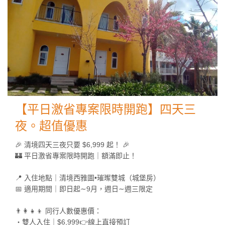
【平日激省專案限時開跑】四天三
夜。超值優惠
🎉 清境四天三夜只要 $6,999 起！ 🎉
🏰 平日激省專案限時開跑｜額滿即止！
📍 入住地點｜清境西雅圖•璀璨雙城（城堡房）
📅 適用期間｜即日起∼9月，週日∼週三限定
👨‍👩‍👧‍👦 同行人數優惠價：
・雙人入住｜$6,999👉線上直接預訂