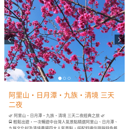
阿里山・日月潭・九族・清境 三天
二夜
🌿 阿里山・日月潭・九族・清境 三天二夜經典之旅 🌿
🚍 輕鬆出遊・一次暢遊中台灣人氣景點精選阿里山、日月潭、
九族文化村及清境農場四大人氣景點，搭配舒適住宿與特色餐