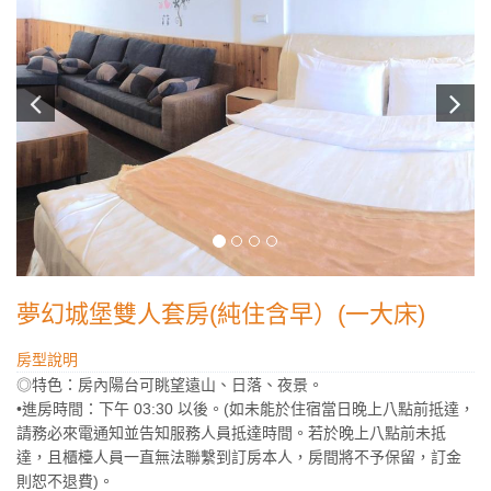
夢幻城堡雙人套房(純住含早）(一大床)
房型說明
◎特色：房內陽台可眺望遠山、日落、夜景。
•進房時間：下午 03:30 以後。(如未能於住宿當日晚上八點前抵達，
請務必來電通知並告知服務人員抵達時間。若於晚上八點前未抵
達，且櫃檯人員一直無法聯繫到訂房本人，房間將不予保留，訂金
則恕不退費)。