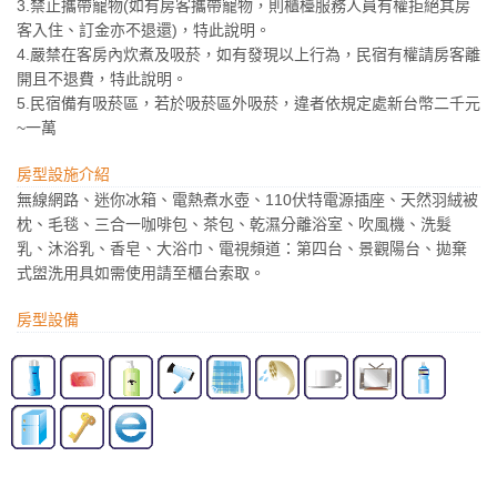
3.禁止攜帶寵物(如有房客攜帶寵物，則櫃檯服務人員有權拒絕其房
客入住、訂金亦不退還)，特此說明。
4.嚴禁在客房內炊煮及吸菸，如有發現以上行為，民宿有權請房客離
開且不退費，特此說明。
5.民宿備有吸菸區，若於吸菸區外吸菸，違者依規定處新台幣二千元
~一萬
房型設施介紹
無線網路、迷你冰箱、電熱煮水壺、110伏特電源插座、天然羽絨被
枕、毛毯、三合一咖啡包、茶包、乾濕分離浴室、吹風機、洗髮
乳、沐浴乳、香皂、大浴巾、電視頻道：第四台、景觀陽台、拋棄
式盥洗用具如需使用請至櫃台索取。
房型設備