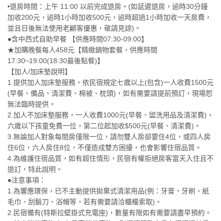
•退房時間：上午 11:00 以前完成退房。(如延遲退房，逾時30分鐘
加收200元，逾時1小時加收500元，逾時超過1小時加收一天房費，
並且日後無法使用老顧客優惠，敬請見諒)。
●含中西式自助早餐 【供應時間07:30-09:00】
★加購晚餐每人458元【精緻鍋物套餐，供應時間
17:30~19:00(18:30最後點餐)】
【加人/加床墊說明】
1.提供加人加床墊服務，依民宿規定七歲以上(包含)一人收費1500元
(早餐、備品、清潔費、棉被、枕頭)，如有需要請提前預訂，現場恕
無法臨時提供。
2.加人不加床墊服務，一人收費1000元(早餐、盥洗用品及清潔費)，
六歲以下孩童免費一位，第二位起加收$500元(早餐、清潔費)。
3.無論加人對象每間房僅限一位，請勿雙人房卻要住4位，或四人房
住6位，六人房住8位，不僅造成雙方困擾，也會影響住宿品質。
4.為維護住宿品質，如有超住情形，民宿有權拒絕房客當天入住且不
退訂，特此說明。
●注意事項：
1.為響應環保，已不主動提供拋棄式清潔用品(例：牙膏、牙刷、紙
毛巾、刮鬍刀、浴帽等，若有需要請洽櫃檯索取)。
2.民宿備有(特斯拉壁掛式充電座)，數量有限如有需要請盡早預約。