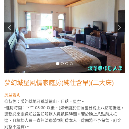
夢幻城堡風情家庭房(純住含早)(二大床)
房型說明
◎特色：房外草地可眺望遠山、日落、星空。
•進房時間：下午 03:30 以後。(如未能於住宿當日晚上八點前抵達，
請務必來電通知並告知服務人員抵達時間。若於晚上八點前未抵
達，且櫃檯人員一直無法聯繫到訂房本人，房間將不予保留，訂金
則恕不退費)。