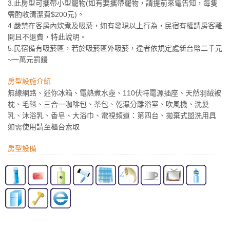
3.此房型可攜帶小型寵物(如有要攜帶寵物，請提前來電告知，每隻
需酌收清潔費$200元)。
4.嚴禁在客房內炊煮及吸菸，如有發現以上行為，民宿有權請房客離
開且不退費，特此說明。
5.民宿備有吸菸區，若於吸菸區外吸菸，違者依規定處新台幣二千元
~一萬元罰鍰
房型設施介紹
無線網路、迷你冰箱、電熱煮水壺、110伏特電源插座、天然羽絨被
枕、毛毯、三合一咖啡包、茶包、乾濕分離浴室、吹風機、洗髮
乳、沐浴乳、香皂、大浴巾、電視頻道：第四台、拋棄式盥洗用具
如需使用請至櫃台索取
房型設備