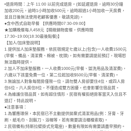
•退房時間：上午 11:00 以前完成退房。(如延遲退房，逾時30分鐘
加收200元，逾時1小時加收500元，逾時超過1小時加收一天房費，
並且日後無法使用老顧客優惠，敬請見諒)。
●含中西式自助早餐 【供應時間07:30-09:00】
★加購晚餐每人458元【精緻鍋物套餐，供應時間
17:30~19:00(18:30最後點餐)】
【加人/加床墊說明】
1.提供加人加床墊服務，依民宿規定七歲以上(包含)一人收費1500元
(早餐、備品、清潔費、棉被、枕頭)，如有需要請提前預訂，現場恕
無法臨時提供。
2.加人不加床墊服務，一人收費1000元(早餐、盥洗用品及清潔費)，
六歲以下孩童免費一位，第二位起加收$500元(早餐、清潔費)。
3.無論加人對象每間房僅限一位，請勿雙人房卻要住4位，或四人房
住6位，六人房住8位，不僅造成雙方困擾，也會影響住宿品質。
4.為維護住宿品質，如有超住情形，民宿有權拒絕房客當天入住且不
退訂，特此說明。
●注意事項：
1.為響應環保，本民宿已不主動提供拋棄式清潔用品(例：牙膏、牙
刷、紙毛巾、刮鬍刀、浴帽等，若有需要請洽櫃檯索取)。
2.民宿備有(特斯拉壁掛式充電座)，數量有限如有需要請盡早預約。