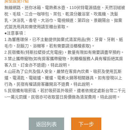
房型設施介紹
無線網路、迷你冰箱、電熱煮水壺、110伏特電源插座、天然羽絨被
枕、毛毯、三合一咖啡包、茶包、乾濕分離浴室、吹風機、洗髮
乳、沐浴乳、香皂、大浴巾、電視頻道：第四台、景觀陽台、拋棄
式盥洗用具如需使用請至櫃台索取。
●注意事項：
1.為響應環保，已不主動提供拋棄式清潔用品(例：牙膏、牙刷、紙
毛巾、刮鬍刀、浴帽等，若有需要請洽櫃檯索取)。
2.民宿備有(特斯拉壁掛式充電座)，數量有限如有需要請盡早預約。
3.禁止攜帶寵物(如有房客攜帶寵物，則櫃檯服務人員有權拒絕其房
客入住、訂金亦不退還)，特此說明。
4.山莊為了公共及個人安全，嚴禁在客房內炊煮、吸菸及使用瓦斯
爐、電湯匙、電磁爐、暖爐、電煮火鍋等相關器具，如有發現以上
行為，民宿有權請房客離開且不退費，特此說明。
5.民宿備有吸菸區，若於吸菸區外吸菸，違者依規定處新台幣二千元
~一萬元罰鍰，民宿亦可收取當日房價做為清潔費用，特此說明。
返回列表
下一步