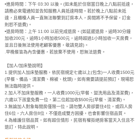
•進房時間：下午 03:30 以後。(如未能於住宿當日晚上八點前抵達，
請務必來電通知並告知服務人員抵達時間。若於晚上八點前未抵
達，且櫃檯人員一直無法聯繫到訂房本人，房間將不予保留，訂金
則恕不退費)。
•退房時間：上午 11:00 以前完成退房。(如延遲退房，逾時30分鐘
加收200元，逾時1小時加收500元，逾時超過1小時加收一天房費，
並且日後無法使用老顧客優惠，敬請見諒)。
.早晚餐皆為內含優惠，若放棄不使用，恕無法退費。
【加人/加床墊說明】
1.提供加人加床墊服務，依民宿規定七歲以上(包含)一人收費1500元
(早餐、備品、清潔費、棉被、枕頭)，如有需要請提前預訂，現場恕
無法臨時提供。
2.加人不加床墊服務，一人收費1000元(早餐、盥洗用品及清潔費)，
六歲以下孩童免費一位，第二位起加收$500元(早餐、清潔費)。
3.無論加人對象每間房僅限一位，請勿雙人房卻要住4位，或四人房
住6位，六人房住8位，不僅造成雙方困擾，也會影響住宿品質。
4.為維護住宿品質，如有超住情形，民宿有權拒絕房客當天入住且不
退訂，特此說明。