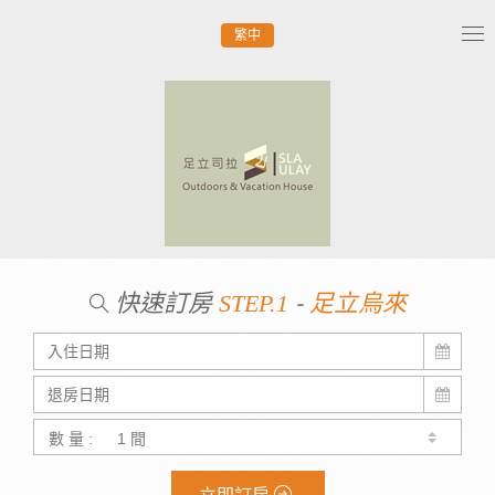
繁中
Tog
nav
快速訂房
-
STEP.1
足立烏來
數 量 :