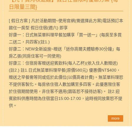
日限量三間}
[ 假日方案 ] 凡於活動期間~使用官網(需選擇此方案)電話預訂本
館任一房型 假日住宿(週六) 即享
好康一：日式無菜單料理早餐加購享「買一送一」(每房至多買
二送二，共四客)(註1.)
好康二：NEW全新設施~贈送「迷你高爾夫體驗券30分鐘」每
房乙張(同房住客可一同使用)
好康三：住宿房客贈送迎賓飲料(每人乙杯)(依入住人數贈送)
(註2.) 註1.日式無菜單料理早餐(原價580元) 優惠價NT$400，
贈送之早餐需等同或低於此價位(以價高者計費)。無菜單料理恕
不提供客製化。每房依住宿人數加購至多四客。此優惠限住客
於住宿期間使用，非住客不適用(園區恕不接待訪客)。 註2.迎
賓飲料供應時間為住宿當日15:00-17:00，逾時視同放棄恕不提
供。
more