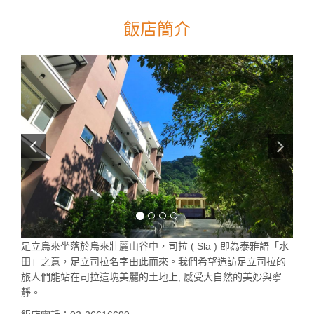
飯店簡介
足立烏來坐落於烏來壯麗山谷中，司拉 ( Sla ) 即為泰雅語「水
田」之意，足立司拉名字由此而來。我們希望造訪足立司拉的
旅人們能站在司拉這塊美麗的土地上, 感受大自然的美妙與寧
靜。