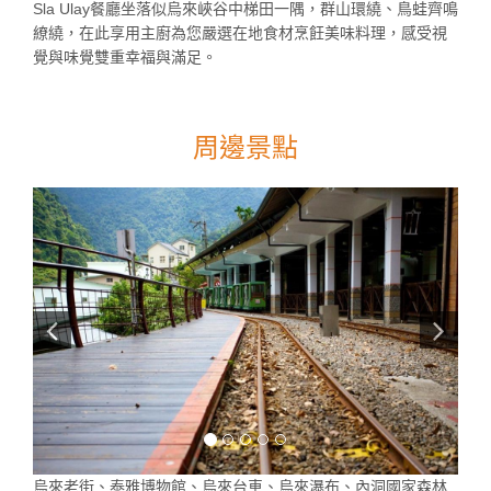
Sla Ulay餐廳坐落似烏來峽谷中梯田一隅，群山環繞、鳥蛙齊鳴
繚繞，在此享用主廚為您嚴選在地食材烹飪美味料理，感受視
覺與味覺雙重幸福與滿足。
周邊景點
烏來老街、泰雅博物館、烏來台車、烏來瀑布、內洞國家森林