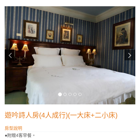
遊吟詩人房(4人成行)(一大床+二小床)
房型說明
●附贈4客早餐。