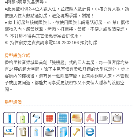
●附贈4張星光品酒券。
●此房型可供2-4位人數入住，並按照人數計費，小孩亦算人數，請
依照入住人數點選訂房，避免現場爭議，謝謝！
● 線上訂房無核銷國旅卡，欲使用國旅卡請電話訂房。※ 禁止攜帶
寵物入內、嚴禁炊煮、烤肉、打麻將、禁菸，不便之處敬請見諒。
※ 本訂房不得與其它優惠專案合併使用。
※ 持住宿券之貴賓請來電049-2802166 預約訂房。
房型設施介紹
香格里拉音樂城堡首創「雙樓層」式的四人套房，每一個客房均擁
有14坪的超大空間。除了主臥室備有柔軟舒適的大型床舖外，步上
客房內的樓梯後，還有另一個附屬空間，設置兩組單人床。不管親
子或朋友同遊，都能共同享受更親密卻又不失個人隱私的渡假空
間。
房型設備