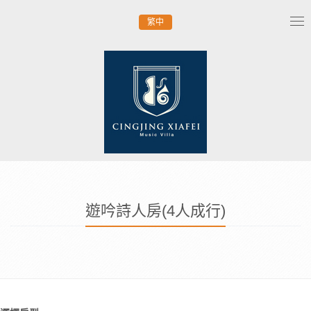
繁中
Tog
nav
遊吟詩人房(4人成行)