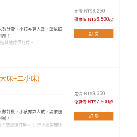
8,250
NT$
定價:
，每一個客房均擁有14坪的超大
6,500
NT$
優惠價:
起
型床舖外，步上客房內的樓梯後，
床。不管親子或朋友同遊，都能共
照人數計費，小孩亦算人數，請依照
訂 房
假空間。
謝謝！
點選其他房價訂房。
旅卡請電話訂房。※ 禁止攜帶寵物
菸，不便之處敬請見諒。
用。
66 預約訂房。
一大床+二小床)
四人套房，每一個客房均擁有14
9,350
NT$
定價:
舒適的大型床舖外，步上客房內的
7,500
NT$
優惠價:
起
兩組單人床。不管親子或朋友同
人隱私的渡假空間。
照人數計費，小孩亦算人數，請依照
訂 房
謝謝！
旅卡請電話訂房。※ 禁止攜帶寵物
菸，不便之處敬請見諒。