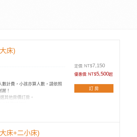
大床)
7,150
NT$
定價:
5,500
NT$
優惠價:
起
照人數計費，小孩亦算人數，請依照
訂 房
謝謝！
點選其他房價訂房。
旅卡請電話訂房。
烤肉、打麻將、禁菸，不便之處敬請
用。
66 預約訂房。
一大床+二小床)