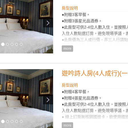
房型設施介紹
房型說明
音樂城堡首創「雙樓層」式的四人套房
●附贈3客早餐。
空間。除了主臥室備有柔軟舒適的大
●附贈3張星光品酒券。
還有另一個附屬空間，設置兩組單人
●此房型可供2-4位人數入住，並按
同享受更親密卻又不失個人隱私的渡
入住人數點選訂房，避免現場爭議，
●此房價為三人成行價，非三人行請
房型設備
● 線上訂房無核銷國旅卡，欲使用國
more
入內、嚴禁炊煮、烤肉、打麻將、禁
※ 本訂房不得與其它優惠專案合併使
※ 持住宿券之貴賓請來電049-28021
遊吟詩人房(4人成行)(
房型設施介紹
香格里拉音樂城堡首創「雙樓層」式的
房型說明
坪的超大空間。除了主臥室備有柔軟
●附贈4客早餐。
樓梯後，還有另一個附屬空間，設置
●附贈4張星光品酒券。
遊，都能共同享受更親密卻又不失個
●此房型可供2-4位人數入住，並按
入住人數點選訂房，避免現場爭議，
房型設備
● 線上訂房無核銷國旅卡，欲使用國
入內、嚴禁炊煮、烤肉、打麻將、禁
more