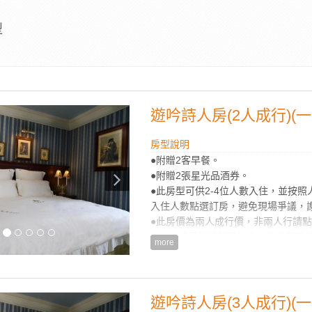
型
遊吟詩人房(2人成行)(一
房型說明
●附贈2客早餐。
●附贈2張星光品酒券。
●此房型可供2-4位人數入住，並按
入住人數點選訂房，避免現場爭議，
●此房價為兩人成行價，非兩人行請
● 線上訂房無核銷國旅卡，欲使用國
more
※ 禁止攜帶寵物入內、嚴禁炊煮、
見諒。
※ 本訂房不得與其它優惠專案合併使
※ 持住宿券之貴賓請來電049-28021
遊吟詩人房(3人成行)(