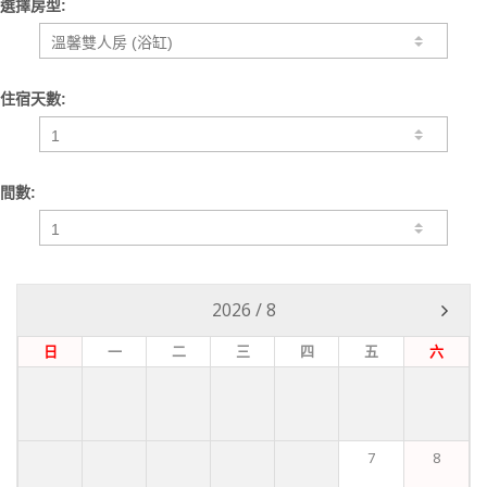
選擇房型:
住宿天數:
間數:
2026
/
8
日
一
二
三
四
五
六
7
8