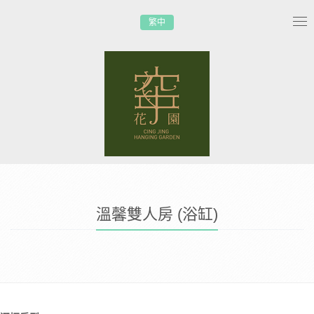
繁中
Tog
nav
溫馨雙人房 (浴缸)