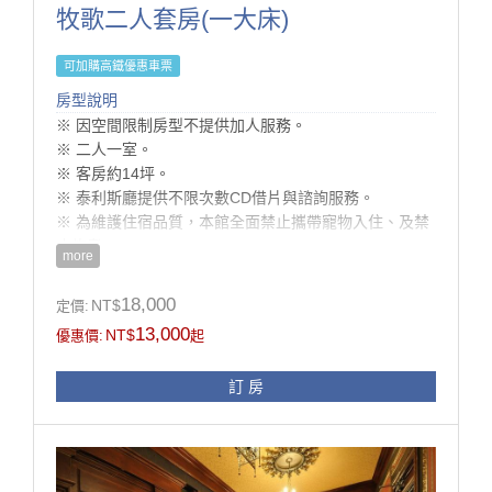
牧歌二人套房(一大床)
可加購高鐵優惠車票
房型說明
​※ 因空間限制房型不提供加人服務。
※ 二人一室。
※ 客房約14坪。
※ 泰利斯廳提供不限次數CD借片與諮詢服務。
※ 為維護住宿品質，本館全面禁止攜帶寵物入住、及禁
止炊煮。
more
※ 房內多精品擺設，惟考慮孩童安全及避免父母有渡假
壓力，不建議12歲以下孩童入住
18,000
NT$
定價:
※ 同等級房型格局或設備略有不同，請依現場提供為
13,000
NT$
優惠價:
起
準。
※ 本訂房不得與其它優惠專案合併使用。
訂 房
​※ 此房型無配合拍攝方案
● 線上訂房無核銷國旅卡，欲使用國旅卡請電話訂房。
為了維護住宿環境的寧靜與安全，本民宿僅開放給已完
成入住的房客使用。