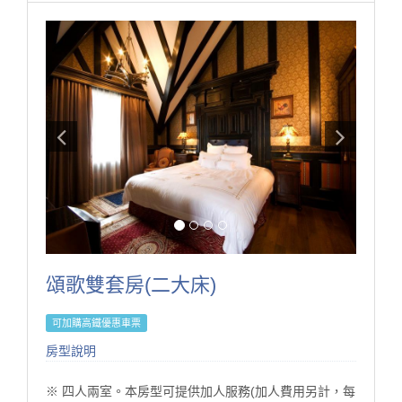
※ 同等級房型格局或設備略有不同，請依現場提供為
準。
※ 本訂房不得與其它優惠專案合併使用。
※ 持住宿券之貴賓請來電049-2802166預約訂房。
※ 於老英格蘭莊園拍攝婚紗需另支付場地租借費用，請
事先來電或來信service@s-villa.com.tw洽詢，另婚紗拍
攝採每日限量預約管制。
● 線上訂房無核銷國旅卡，欲使用國旅卡請電話訂房。
為了維護住宿環境的寧靜與安全，本民宿僅開放給已完
成入住的房客使用。
·非住宿訪客恕不開放入內參觀或使用設施，敬請見諒。
·若有親友需於入住期間來訪，請事先與我們聯繫並依規
定辦理登記。（會客僅限於大廳）
頌歌雙套房(二大床)
·感謝您的理解與支持，讓每位旅客都能享受自在、安心
的體驗。
可加購高鐵優惠車票
房型設施介紹
房型說明
1. 依入住人數贈晨光早餐。
2. 依入住人數贈精緻晚餐。
※ 四人兩室。本房型可提供加人服務(加人費用另計，每