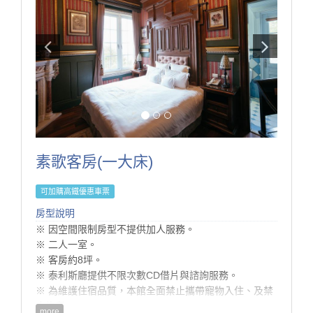
素歌客房(一大床)
可加購高鐵優惠車票
房型說明
​※ 因空間限制房型不提供加人服務。
※ 二人一室。
※ 客房約8坪。
※ 泰利斯廳提供不限次數CD借片與諮詢服務。
※ 為維護住宿品質，本館全面禁止攜帶寵物入住、及禁
止炊煮。
more