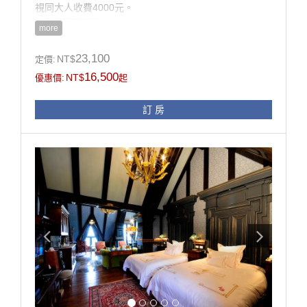
2. 依入住人數贈精緻晚餐。
視同大人收費4000元。
3. 客房minibar使用。
農曆春節期間(2026/02/16-02/20)：
more
4. 刺繡珊瑚絨拖鞋。
6-10歲以下之孩童加收3000元，11歲以上視同大人收
5. 點心坊手作甜品。
費5000元。
23,100
NT$
定價:
※ 客房約20坪。
16,500
NT$
優惠價:
起
※ 泰利斯廳提供不限次數CD借片與諮詢服務。
※ 為維護住宿品質，本館全面禁止攜帶寵物入住、及禁
訂 房
止炊煮。
※ 房內多精品擺設，惟考慮孩童安全及避免父母有渡假
壓力，不建議12歲以下孩童入住。
※ 同等級房型格局或設備略有不同，請依現場提供為
準。
※ 本訂房不得與其它優惠專案合併使用。
※ 持住宿券之貴賓請來電049-2802166預約訂房。
※ 於老英格蘭莊園拍攝婚紗需另支付場地租借費用，請
事先來電或來信service@s-villa.com.tw洽詢，另婚紗拍
攝採每日限量預約管制。
● 線上訂房無核銷國旅卡，欲使用國旅卡請電話訂房。
為了維護住宿環境的寧靜與安全，本民宿僅開放給已完