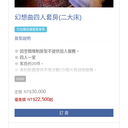
成入住的房客使用。
·非住宿訪客恕不開放入內參觀或使用設施，敬請見諒。
·若有親友需於入住期間來訪，請事先與我們聯繫並依規
幻想曲四人套房(二大床)
定辦理登記。（會客僅限於大廳）
·感謝您的理解與支持，讓每位旅客都能享受自在、安心
可加購高鐵優惠車票
的體驗。
房型說明
房型設施介紹
1. 依入住人數贈晨光早餐。
​※ 因空間限制房型不提供加人服務。
2. 依入住人數贈精緻晚餐。
※ 四人一室
3. 客房minibar使用。
※ 客房約20坪。
4. 刺繡珊瑚絨拖鞋。
※ 泰利斯廳提供不限次數CD借片與諮詢服務。
5. 點心坊手作甜品。
※ 為維護住宿品質，本館全面禁止攜帶寵物入住、及禁
more
止炊煮。
※ 房內多精品擺設，惟考慮孩童安全及避免父母有渡假
30,000
NT$
定價:
壓力，不建議12歲以下孩童入住。
22,500
NT$
優惠價:
起
※ 同等級房型格局或設備略有不同，請依現場提供為
準。
訂 房
※ 本訂房不得與其它優惠專案合併使用。
※ 持住宿券之貴賓請來電049-2802166預約訂房。
※ 於老英格蘭莊園拍攝婚紗需另支付場地租借費用，請