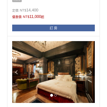
※ 房內多精品擺設，惟考慮孩童安全及避免父母有渡假
壓力，不建議12歲以下孩童入住。
14,400
NT$
定價:
※ 本訂房不得與其它優惠專案合併使用。
11,000
NT$
優惠價:
起
※ 此房型無配合拍攝方案
● 線上訂房無核銷國旅卡，欲使用國旅卡請電話訂房。
訂 房
為了維護住宿環境的寧靜與安全，本民宿僅開放給已完
成入住的房客使用。
·非住宿訪客恕不開放入內參觀或使用設施，敬請見諒。
·若有親友需於入住期間來訪，請事先與我們聯繫並依規
定辦理登記。（會客僅限於大廳）
·感謝您的理解與支持，讓每位旅客都能享受自在、安心
的體驗。
房型設施介紹
1. 依入住人數贈晨光早餐。
2. 依入住人數贈精緻晚餐。
3. 客房minibar使用。
4. 點心坊手作甜品。