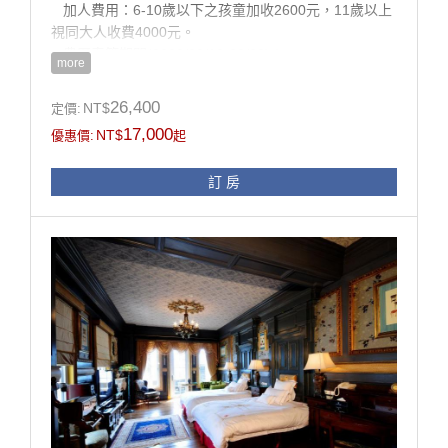
加人費用：6-10歲以下之孩童加收2600元，11歲以上
視同大人收費4000元。
農曆春節期間(2026/02/16-02/20)：
more
6-10歲以下之孩童加收3000元，11歲以上視同大人收
費5000元。
26,400
NT$
定價:
※ 客房約30坪。
17,000
NT$
優惠價:
起
※ 泰利斯廳提供不限次數CD借片與諮詢服務。
※ 為維護住宿品質，本館全面禁止攜帶寵物入住、及禁
訂 房
止炊煮。
※ 房內多精品擺設，惟考慮孩童安全及避免父母有渡假
壓力，不建議12歲以下孩童入住。
※ 同等級房型格局或設備略有不同，請依現場提供為
準。
※ 本訂房不得與其它優惠專案合併使用。
※ 持住宿券之貴賓請來電049-2802166預約訂房。
※ 於老英格蘭莊園拍攝婚紗需另支付場地租借費用，請
事先來電或來信service@s-villa.com.tw洽詢，另婚紗拍
攝採每日限量預約管制。
● 線上訂房無核銷國旅卡，欲使用國旅卡請電話訂房。