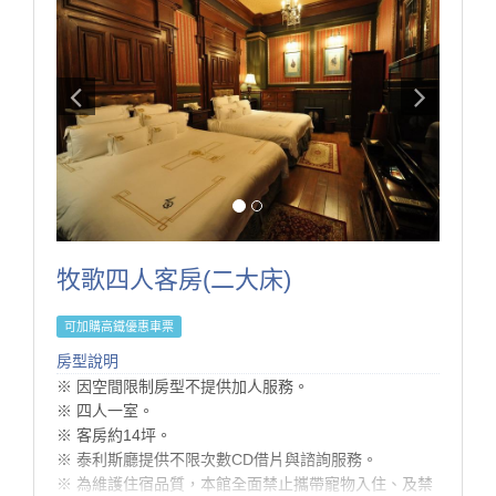
·非住宿訪客恕不開放入內參觀或使用設施，敬請見諒。
·若有親友需於入住期間來訪，請事先與我們聯繫並依規
定辦理登記。（會客僅限於大廳）
·感謝您的理解與支持，讓每位旅客都能享受自在、安心
的體驗。
房型設施介紹
1. 依入住人數贈晨光早餐。
2. 依入住人數贈精緻晚餐。
3. 客房minibar使用。
4. 刺繡珊瑚絨拖鞋。
牧歌四人客房(二大床)
5. 點心坊手作甜品。
可加購高鐵優惠車票
房型說明
​※ 因空間限制房型不提供加人服務。
※ 四人一室。
※ 客房約14坪。
※ 泰利斯廳提供不限次數CD借片與諮詢服務。
※ 為維護住宿品質，本館全面禁止攜帶寵物入住、及禁