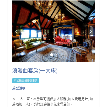
事先來電或來信service@s-villa.com.tw洽詢，另婚紗拍
攝採每日限量預約管制。
● 線上訂房無核銷國旅卡，欲使用國旅卡請電話訂房。
為了維護住宿環境的寧靜與安全，本民宿僅開放給已完
成入住的房客使用。
·非住宿訪客恕不開放入內參觀或使用設施，敬請見諒。
·若有親友需於入住期間來訪，請事先與我們聯繫並依規
定辦理登記。（會客僅限於大廳）
·感謝您的理解與支持，讓每位旅客都能享受自在、安心
的體驗。
浪漫曲套房(一大床)
房型設施介紹
1. 依入住人數贈晨光早餐。
可加購高鐵優惠車票
2. 依入住人數贈精緻晚餐。
3. 客房minibar使用。
房型說明
4. 刺繡珊瑚絨拖鞋。
5. 點心坊手作甜品。
※ 二人一室。本房型可提供加人服務(加人費用另計, 每
房限加一人)，請於訂房後事先來電告知。