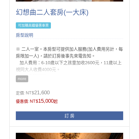
3. 客房minibar使用。
4. 刺繡珊瑚絨拖鞋。
幻想曲二人套房(一大床)
5. 點心坊手作甜品。
可加購高鐵優惠車票
房型說明
※ 二人一室。本房型可提供加人服務(加人費用另計，每
房限加一人)，請於訂房後事先來電告知。
加人費用：6-10歲以下之孩童加收2600元，11歲以上
視同大人收費4000元。
農曆春節期間(2026/02/16-02/20)：
more
6-10歲以下之孩童加收3000元，11歲以上視同大人收
費5000元。
21,600
NT$
定價:
※ 客房約20坪。
15,000
NT$
優惠價:
起
※ 泰利斯廳提供不限次數CD借片與諮詢服務。
※ 為維護住宿品質，本館全面禁止攜帶寵物入住、及禁
訂 房
止炊煮。
※ 房內多精品擺設，惟考慮孩童安全及避免父母有渡假
壓力，不建議12歲以下孩童入住。
※ 同等級房型格局或設備略有不同，請依現場提供為