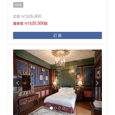
止炊煮。
more
※ 房內多精品擺設，惟考慮孩童安全及避免父母有渡假
壓力，不建議12歲以下孩童入住
26,400
NT$
定價:
※ 同等級房型格局或設備略有不同，請依現場提供為
20,500
NT$
優惠價:
起
準。
※ 本訂房不得與其它優惠專案合併使用。
訂 房
​※ 此房型無配合拍攝方案
● 線上訂房無核銷國旅卡，欲使用國旅卡請電話訂房。
為了維護住宿環境的寧靜與安全，本民宿僅開放給已完
成入住的房客使用。
·非住宿訪客恕不開放入內參觀或使用設施，敬請見諒。
·若有親友需於入住期間來訪，請事先與我們聯繫並依規
定辦理登記。（會客僅限於大廳）
·感謝您的理解與支持，讓每位旅客都能享受自在、安心
的體驗。
房型設施介紹
1. 依入住人數贈晨光早餐。
2. 依入住人數贈精緻晚餐。