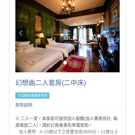
準。
※ 本訂房不得與其它優惠專案合併使用。
※ 持住宿券之貴賓請來電049-2802166預約訂房。
※ 於老英格蘭莊園拍攝婚紗需另支付場地租借費用，請
事先來電或來信service@s-villa.com.tw洽詢，另婚紗拍
攝採每日限量預約管制。
● 線上訂房無核銷國旅卡，欲使用國旅卡請電話訂房。
為了維護住宿環境的寧靜與安全，本民宿僅開放給已完
成入住的房客使用。
·非住宿訪客恕不開放入內參觀或使用設施，敬請見諒。
·若有親友需於入住期間來訪，請事先與我們聯繫並依規
幻想曲二人套房(二中床)
定辦理登記。（會客僅限於大廳）
·感謝您的理解與支持，讓每位旅客都能享受自在、安心
可加購高鐵優惠車票
的體驗。
房型說明
※ 二人一室。本房型可提供加人服務(加人費用另計, 每
房型設施介紹
房限加二人)，請於訂房後事先來電告知。
1.依入住人數贈晨光早餐。
加人費用：6-10歲以下之孩童加收2600元，11歲以上