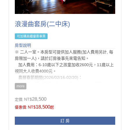
為了維護住宿環境的寧靜與安全，本民宿僅開放給已完
成入住的房客使用。
·非住宿訪客恕不開放入內參觀或使用設施，敬請見諒。
·若有親友需於入住期間來訪，請事先與我們聯繫並依規
浪漫曲套房(二中床)
定辦理登記。（會客僅限於大廳）
·感謝您的理解與支持，讓每位旅客都能享受自在、安心
可加購高鐵優惠車票
的體驗。
房型說明
房型設施介紹
※ 二人一室。本房型可提供加人服務(加人費用另計, 每
1. 依入住人數贈晨光早餐。
房限加一人)，請於訂房後事先來電告知。
2. 依入住人數贈精緻晚餐。
加人費用：6-10歲以下之孩童加收2600元，11歲以上
3. 客房minibar使用。
視同大人收費4000元。
4. 刺繡珊瑚絨拖鞋。
農曆春節期間(2026/02/16-02/20)：
5. 點心坊手作甜品。
6-10歲以下之孩童加收3000元，11歲以上視同大人收
more
費5000元。
※ 客房約30坪。
28,500
NT$
定價:
※ 泰利斯廳提供不限次數CD借片與諮詢服務。
18,500
NT$
優惠價:
起
※ 為維護住宿品質，本館全面禁止攜帶寵物入住、及禁
止炊煮。
訂 房
※ 房內多精品擺設，惟考慮孩童安全及避免父母有渡假
壓力，不建議12歲以下孩童入住。