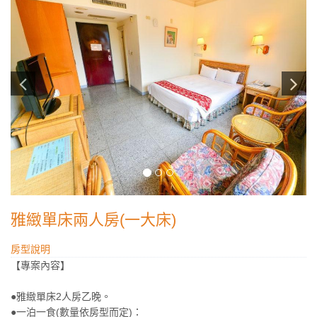
雅緻單床兩人房(一大床)
房型說明
【專案內容】
●雅緻單床2人房乙晚。
●一泊一食(數量依房型而定)：