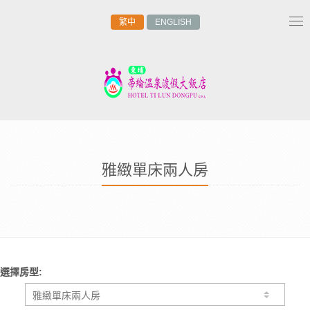
繁中
ENGLISH
Tog
nav
雅緻單床兩人房
選擇房型: