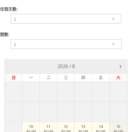
住宿天數:
間數:
2026
/
8
日
一
二
三
四
五
六
10
11
12
13
14
15
剩3間
剩3間
剩3間
剩3間
剩3間
剩3間