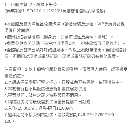
1、自助早餐 2、精緻下午茶 。
(過年期間115/02/16~115/02/21房價皆含自助式早晚餐)
●水療館及露天湯風呂免費泡湯（請著泳裝及泳帽、VIP尊爵男女裸
湯假日才開放）。
●使用彩虹歡樂廣場（健身房、兒童遊戲區及桌球、撞球）。
●免費參與夜間活動（養生地瓜湯圓DIY ，視住房當日活動為主）。
●全館客房皆供應熱呼呼的溫泉水。※以上為限量優惠，僅限網路訂
房，不適用於現場或電話訂房，現場或電話訂房另有其他專案。
注意事項：1.以上價格含服務費及營業稅，僅限個人使用，恕不接受
團體預定。
2.本飯店保留變更行程之權力，行程或內容有異動，依現場為主。
3.本套裝行程不與飯店優惠折扣或住宿券併用。
4.專案期間：飯店定義之特殊節日不適用。
5.網路訂房時間最晚需於住宿當日提前二日訂購。
6.入住-15:00pm；退房-隔日11:00am
7.過年期間不接受網路訂房，請致電預訂049-270-2789#100、
120。