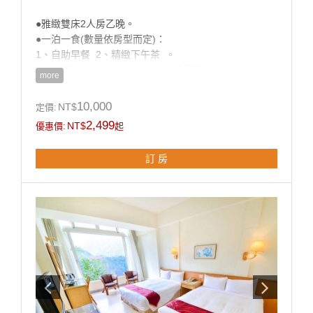
●雅緻雙床2人房乙晚。
帝綸溫泉渡假大飯店感謝您一起加入減塑愛地球的活動
●一泊一食(數量依房型而定)：
1、自助早餐 2、精緻下午茶 。
房型設施介紹
(過年期間115/02/16~115/02/21房價皆含自助式早晚餐)
客房型態: 一大床 (約5坪) 床尺寸:195*165cm
more
房間圖片、床之尺寸，僅供參考，依現場排房(同等級房
●水療館及露天湯風呂免費泡湯（請著泳裝及泳帽、VIP
10,000
型)為主
NT$
定價:
尊爵男女裸湯假日才開放）。
2,499
NT$
優惠價:
起
●使用彩虹歡樂廣場（健身房、兒童遊戲區及桌球、撞
房型設備
球）。
訂 房
●免費參與夜間活動（養生地瓜湯圓DIY ，視住房當日活
動為主）。
●全館客房皆供應熱呼呼的溫泉水。※以上為限量優惠，
僅限網路訂房，不適用於現場或電話訂房，現場或電話
訂房另有其他專案。
注意事項：1.以上價格含服務費及營業稅，僅限個人使
用，恕不接受團體預定。
2.本飯店保留變更行程之權力，行程或內容有異動，依
現場為主。