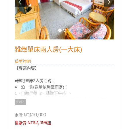
雅緻單床兩人房(一大床)
房型說明
【專案內容】
●雅緻單床2人房乙晚。
●一泊一食(數量依房型而定)：
1、自助早餐 2、精緻下午茶 。
(過年期間115/02/16~115/02/21房價皆含自助式早晚餐)
more
●水療館及露天湯風呂免費泡湯（請著泳裝及泳帽、VIP
10,000
NT$
定價:
尊爵男女裸湯假日才開放）。
2,499
NT$
優惠價:
起
●使用彩虹歡樂廣場（健身房、兒童遊戲區及桌球、撞