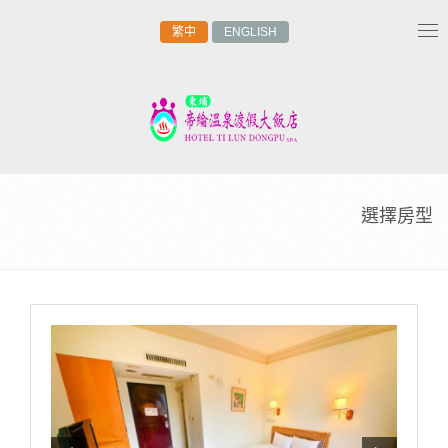
繁中
ENGLISH
Tog
nav
選擇房型