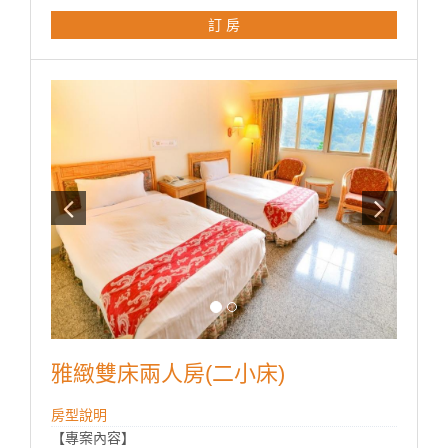
球）。
訂 房
●免費參與夜間活動（養生地瓜湯圓DIY ，視住房當日活
動為主）。
●全館客房皆供應熱呼呼的溫泉水。※以上為限量優惠，
僅限網路訂房，不適用於現場或電話訂房，現場或電話
訂房另有其他專案。
注意事項：1.以上價格含服務費及營業稅，僅限個人使
用，恕不接受團體預定。
2.本飯店保留變更行程之權力，行程或內容有異動，依
現場為主。
3.本套裝行程不與飯店優惠折扣或住宿券併用。
4.專案期間：飯店定義之特殊節日不適用。
5.網路訂房時間最晚需於住宿當日提前二日訂購。
6.入住-15:00pm；退房-隔日11:00am
7.過年期間不接受網路訂房，請致電預訂049-270-
2789#100、120。
雅緻雙床兩人房(二小床)
※為響應政府減塑環保政策，飯店將於2024年12月1日
房型說明
起住宿與湯屋將不再提供一次性備品，入住時請記得攜
【專案內容】
帶個人衛生用品，感謝各位貴賓的配合。