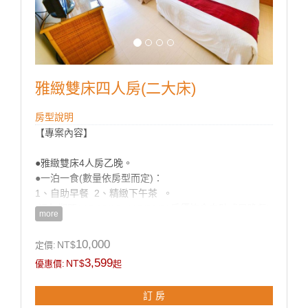
3.本套裝行程不與飯店優惠折扣或住宿券併用。
4.專案期間：飯店定義之特殊節日不適用。
5.網路訂房時間最晚需於住宿當日提前二日訂購。
6.入住時間每日下午15:00；退房為隔天早上11:00。
7.過年期間不接受網路訂房，請致電預訂049-270-
2789#100、120。
雅緻雙床四人房(二大床)
※為響應政府減塑環保政策，飯店將於2024年12月1日
房型說明
起住宿與湯屋將不再提供一次性備品，入住時請記得攜
【專案內容】
帶個人衛生用品，感謝各位貴賓的配合。
●雅緻雙床4人房乙晚。
帝綸溫泉渡假大飯店感謝您一起加入減塑愛地球的活動
●一泊一食(數量依房型而定)：
1、自助早餐 2、精緻下午茶 。
房型設備
(過年期間115/02/16~115/02/21房價皆含自助式早晚餐)
more
●水療館及露天湯風呂免費泡湯（請著泳裝及泳帽、VIP
10,000
NT$
定價:
尊爵男女裸湯假日才開放）。
3,599
NT$
優惠價:
起
●使用彩虹歡樂廣場（健身房、兒童遊戲區及桌球、撞
球）。
訂 房
●免費參與夜間活動（養生地瓜湯圓DIY ，視住房當日活