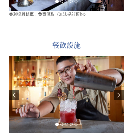
美利達腳踏車：免費借取〈無法提前預約〉
餐飲設施