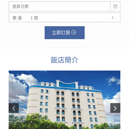
數 量 :
立即訂房
飯店簡介