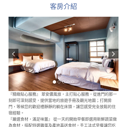
客房介紹
『精緻貼心服務』 翠安儂風旅，主打貼心服務，從進門的那一
刻即可深刻感受，提供當地的旅遊手冊及觀光地圖；打開房
門，等候您的歡迎禮靜靜的躺在床頭，讓您感受完全放鬆的住
宿經驗。
『嚴選食材，滿足味蕾』 從一天的開始早餐即選用新鮮蔬菜做
為食材，搭配特選雞蛋及產地直送食材，手工法式早餐讓您吃