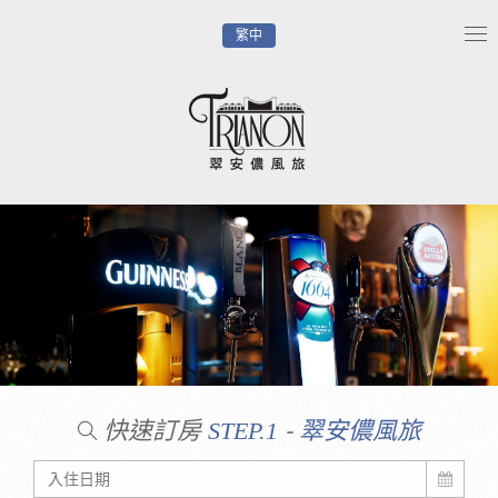
繁中
Tog
nav
快速訂房
-
STEP.1
翠安儂風旅