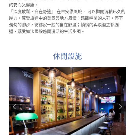
的安心又健康。
『深度放鬆，自在舒適』 在翠安儂風旅， 可以拋開沉積已久的
壓力，感受旅途中的美景與地方風情；遠離喧鬧的人群，停下
匆匆的腳步，彷彿家一般的自在舒適；悄悄的與浪漫之都邂
逅，感受如法國般悠閒漫活的生活步調。
休閒設施