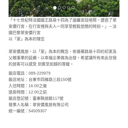
「十七世紀時法國國王路易十四為了遠離宮廷喧鬧，建造了翠
安儂行宮，在行宮裡與夫人一同享受輕鬆悠閒的時刻。」－法
國巴黎翠安儂行宮
以「家」為本的理念
翠安儂風旅，以「家」為本的概念，依循著路易十四的初衷及
父親事業的延續，以幸福企業做為出發，希望讓所有來此住宿
的旅客可以感受 到賓至如歸的尊寵。
飯店電話：089-229979
飯店地址：台東市四維路三段150號
入住時間：16:00之後
退房時間：12:00之前
飯店登記號：臺東縣旅館117號
營業人名稱：翠安儂風旅有限公司
統一編號：54509307