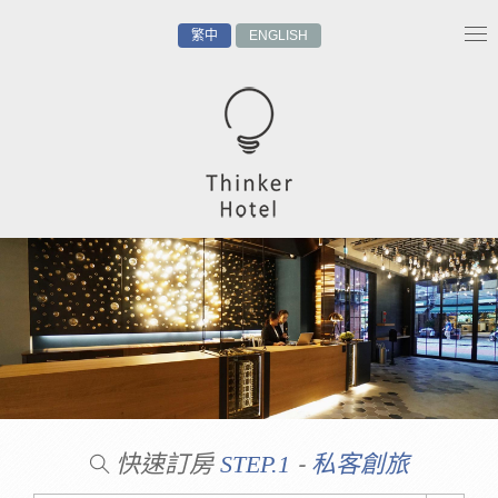
繁中
ENGLISH
Tog
nav
快速訂房
-
STEP.1
私客創旅