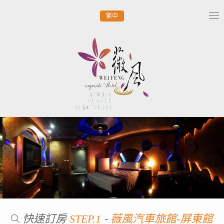
繁中
Tog
nav
快速訂房
-
STEP.1
薇風汽車旅館-屏東館