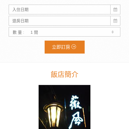
數 量 :
立即訂房
飯店簡介