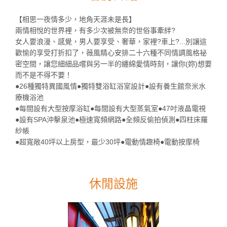
【相思一夜情多少，地角天涯未是長】
兩情相悅的世界裡，有多少次被無奈的世俗事牽絆?
女人要浪漫、感覺，男人要享受、奢華，家裡?車上?...別讓這
歡愉的享受打折扣了，薇風精心安排二十六種不同情調風格祕
密空間，讓您細細品嚐與另一半的纏綿愛情時刻，讓你(妳)想要
而不是不得不要！
●26種獨特異國風情●獨特雙浴缸浴室設計●設有養生館奈米水
療機浴池
●每間設有大型按摩浴缸●每間設有大型蒸氣室●47吋液晶電視
●設有SPA沖擊泉池●極速寬頻網路●全頻反偷拍偵測●四柱床羅
紗帳
●超寬敞40坪以上房型，最少30坪●電動情趣椅●電動按摩椅
休閒設施