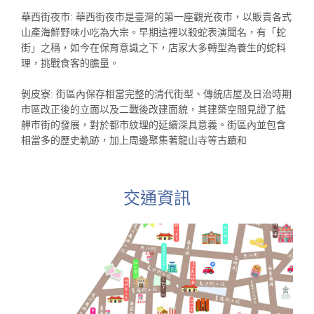
華西街夜市: 華西街夜市是臺灣的第一座觀光夜市，以販賣各式
山產海鮮野味小吃為大宗。早期這裡以殺蛇表演聞名，有「蛇
街」之稱，如今在保育意識之下，店家大多轉型為養生的蛇料
理，挑戰食客的膽量。
剝皮寮: 街區內保存相當完整的清代街型、傳統店屋及日治時期
市區改正後的立面以及二戰後改建面貌，其建築空間見證了艋
舺市街的發展，對於都市紋理的延續深具意義。街區內並包含
相當多的歷史軌跡，加上周邊聚集著龍山寺等古蹟和
交通資訊