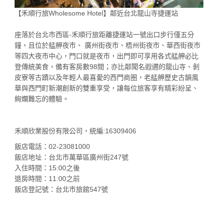
【禾順行旅Wholesome Hotel】鄰近台北龍山寺捷運站
座落於台北市西區-禾順行旅距離捷運站一號出口步行僅五分
鐘，且位於艋舺夜市、 廣州街夜市、梧州街夜市、華西街夜市
等四大夜市中心，門口就是夜市，出門即可享用各式艋舺必比
登傳統美食，備有客房數98間；亦比鄰聞名遐邇的龍山寺、剝
皮寮等古蹟以及年輕人最喜愛的西門商圈，老艋舺歷史古韻風
華與西門町新潮創新的雙重享受，讓每位旅客享有精彩紛呈、
絢爛難忘的體驗。
禾順欣業股份有限公司，統編:16309406
飯店電話：02-23081000
飯店地址：台北市萬華區廣州街247號
入住時間：15:00之後
退房時間：11:00之前
飯店登記號：台北市旅館547號