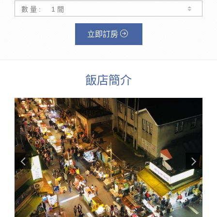
數 量 :
立即訂房
飯店簡介