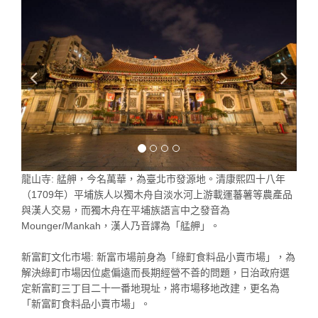
龍山寺: 艋舺，今名萬華，為臺北市發源地。清康熙四十八年
（1709年）平埔族人以獨木舟自淡水河上游載運蕃薯等農產品
與漢人交易，而獨木舟在平埔族語言中之發音為
Mounger/Mankah，漢人乃音譯為「艋舺」。
新富町文化市場: 新富市場前身為「綠町食料品小賣市場」，為
解決綠町市場因位處偏遠而長期經營不善的問題，日治政府選
定新富町三丁目二十一番地現址，將市場移地改建，更名為
「新富町食料品小賣市場」。