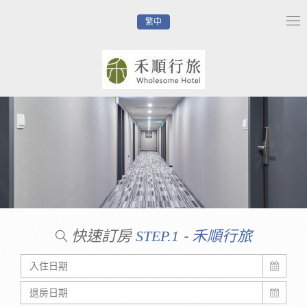
繁中
Tog
nav
快速訂房
-
STEP.1
禾順行旅