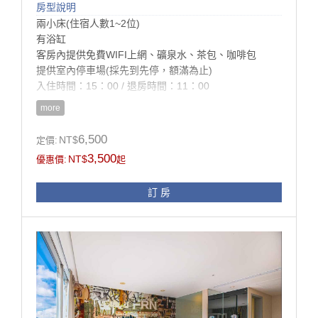
房型說明
兩小床(住宿人數1~2位)
有浴缸
客房內提供免費WIFI上網、礦泉水、茶包、咖啡包
提供室內停車場(採先到先停，額滿為止)
入住時間：15：00 / 退房時間：11：00
more
房型設施介紹
房內設施：進口寢具、羽毛被、羽毛枕、雙墊式彈簧
6,500
NT$
定價:
床、液晶電視、設計衣櫥、
3,500
NT$
優惠價:
起
進口精品桌椅、電話、冰箱、熱水壺、浴室設施、吹風
機
訂 房