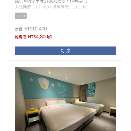
提供室內停車場(採先到先停，額滿為止)
入住時間：15：00 / 退房時間：11：00
more
房型設施介紹
房內設施：進口寢具、羽毛被、羽毛枕、雙墊式彈簧
10,400
NT$
定價:
床、液晶電視、設計衣櫥、
4,300
NT$
優惠價:
起
進口精品桌椅、電話、冰箱、熱水壺、浴室設施、吹風
機
訂 房