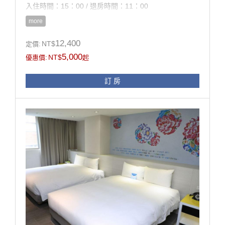
入住時間：15：00 / 退房時間：11：00
more
房型設施介紹
房內設施：進口寢具、羽毛被、羽毛枕、雙墊式彈簧
12,400
NT$
定價:
床、液晶電視37吋、設計衣櫥、
5,000
NT$
優惠價:
起
進口精品桌椅、電話、冰箱、熱水壺、浴室設施、吹風
機
訂 房