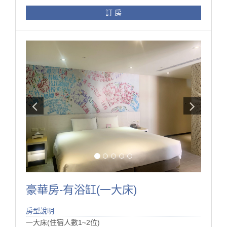
進口精品桌椅、電話、冰箱、熱水壺、浴室設施、吹風
訂 房
機
豪華房-有浴缸(一大床)
房型說明
一大床(住宿人數1~2位)