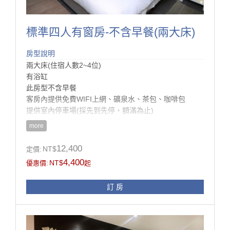
標準四人有窗房-不含早餐(兩大床)
房型說明
​兩大床(住宿人數2~4位)
有浴缸
​此房型不含早餐
客房內提供免費WIFI上網、礦泉水、茶包、咖啡包
提供室內停車場(採先到先停，額滿為止)
入住時間：15：00 / 退房時間：11：00
more
房型設施介紹
12,400
NT$
定價:
房內設施：進口寢具、羽毛被、羽毛枕、雙墊式彈簧
4,400
NT$
優惠價:
起
床、液晶電視、設計衣櫥、
進口精品桌椅、電話、冰箱、熱水壺、浴室設施、吹風
訂 房
機