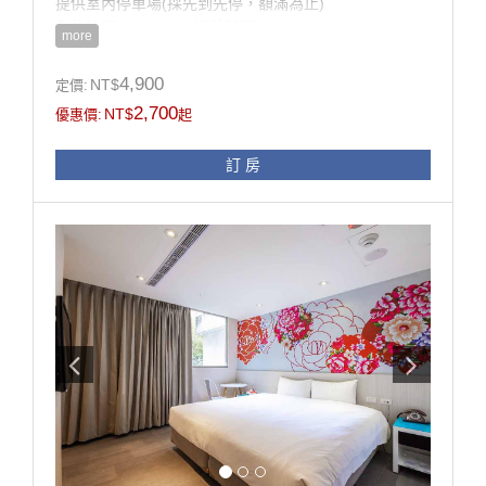
提供室內停車場(採先到先停，額滿為止)
入住時間：15：00 / 退房時間：11：00
more
房型設施介紹
4,900
NT$
定價:
房內設施：進口寢具、羽毛被、羽毛枕、雙墊式彈簧
2,700
NT$
優惠價:
起
床、液晶電視、設計衣櫥、
進口精品桌椅、電話、冰箱、熱水壺、浴室設施、吹風
訂 房
機