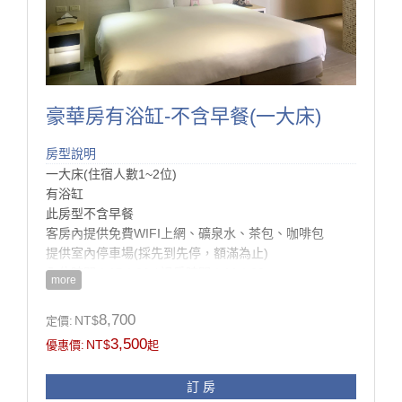
豪華房有浴缸-不含早餐(一大床)
房型說明
一大床(住宿人數1~2位)
有浴缸
此房型不含早餐
客房內提供免費WIFI上網、礦泉水、茶包、咖啡包
提供室內停車場(採先到先停，額滿為止)
入住時間：15：00 / 退房時間：11：00
more
房型設施介紹
8,700
NT$
定價:
房內設施：進口寢具、羽毛被、羽毛枕、雙墊式彈簧
3,500
NT$
優惠價:
起
床、液晶電視、設計衣櫥、
進口精品桌椅、電話、冰箱、熱水壺、浴室設施、吹風
訂 房
機