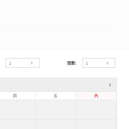
間數:
四
五
六