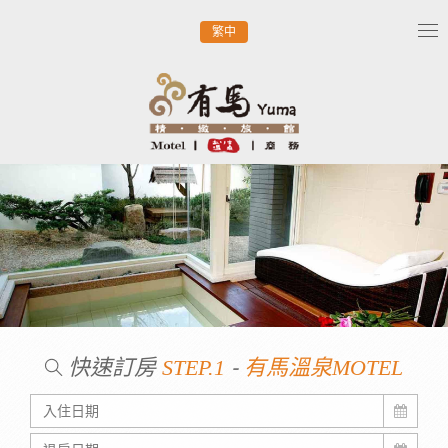
繁中
Tog
nav
快速訂房
-
STEP.1
有馬溫泉MOTEL