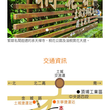
緊鄰名聞遐邇的承天禪寺、桐花公園及油桐賞花大道。
交通資訊