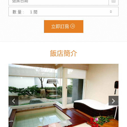
數 量 :
立即訂房
飯店簡介