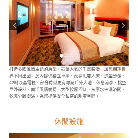
打造多國風情主題的房型，豪華大氣的千萬裝潢，讓您翱翔世
界不用出國，房內提供獨立車庫、蓆夢思雙人床、造型沙發、
42吋液晶電視、部分房型更有專屬戶外大池、休息涼亭、挑空
戶外設計、南洋風情躺椅、大型按摩浴缸、按摩水柱淋浴間、
乾濕分離衛浴。為您提供安全私密的甜蜜空間。
休閒設施