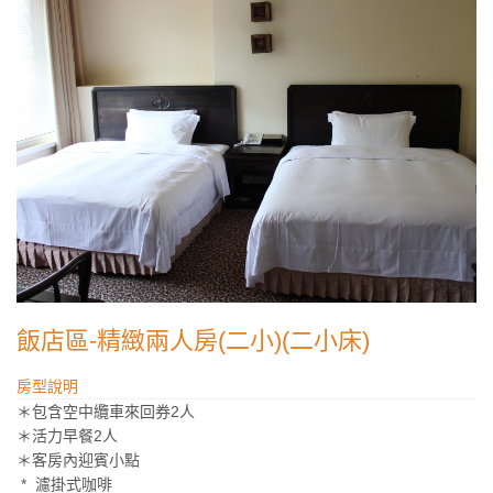
飯店區-精緻兩人房(二小)(二小床)
房型說明
＊包含空中纜車來回券2人
＊活力早餐2人
＊客房內迎賓小點
* 濾掛式咖啡