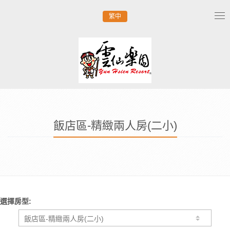
繁中
Tog
nav
飯店區-精緻兩人房(二小)
選擇房型: