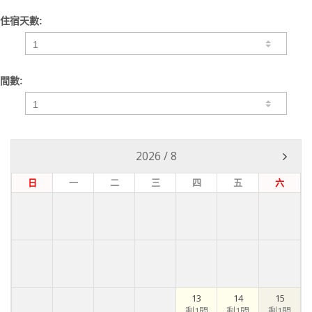
住宿天數:
間數:
2026
/
8
日
一
二
三
四
五
六
13
14
15
剩1間
剩1間
剩1間