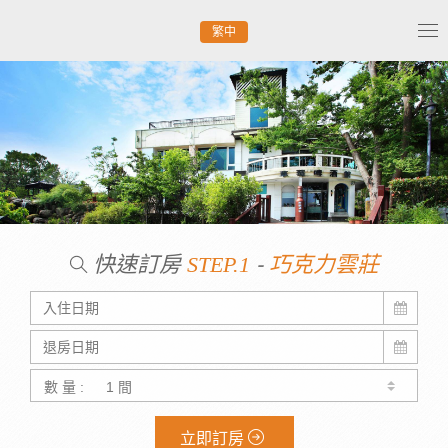
繁中
Tog
nav
快速訂房
-
STEP.1
巧克力雲莊
數 量 :
立即訂房