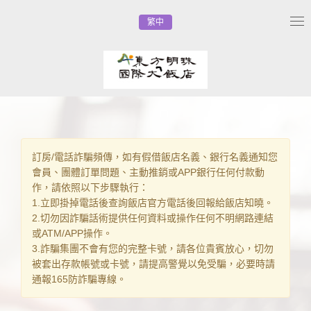
繁中
Tog
nav
訂房/電話詐騙頻傳，如有假借飯店名義、銀行名義通知您
會員、團體訂單問題、主動推銷或APP銀行任何付款動
作，請依照以下步驟執行：
1.立即掛掉電話後查詢飯店官方電話後回報給飯店知曉。
2.切勿因詐騙話術提供任何資料或操作任何不明網路連結
或ATM/APP操作。
3.詐騙集團不會有您的完整卡號，請各位貴賓放心，切勿
被套出存款帳號或卡號，請提高警覺以免受騙，必要時請
通報165防詐騙專線。