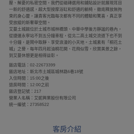
壓、解憂的私密空間，我們從磁磚選用和鋪貼設計就展現耳目
一新的舒適感，超大型按摩浴缸和舒適的躺椅，徹底釋放無拘
束的身心靈，讓貴客光臨每次都有不同的體驗和驚喜，真正享
受放縱的新奢華空間。
艾蔓土城館位於土城市城林橋頭、中華中學後方靜謐的巷內，
從捷運永寧站不到五分鐘車程，從北二高土城交流道下也不到
十分鐘，是鬧中取靜、享受浪漫的小天地。土城素有「桐花土
城」之譽，每年四月起油桐花開、花飛似雪，欣賞美景之餘，
到艾蔓休憩更是相得益彰。
飯店電話：02-22673399
飯店地址：新北市土城區城林路6巷18號
入住時間：15:00之後
退房時間：12:00之前
飯店登記號：217
營業人名稱：艾妮興業股份有限公司
統一編號：27358522
客房介紹