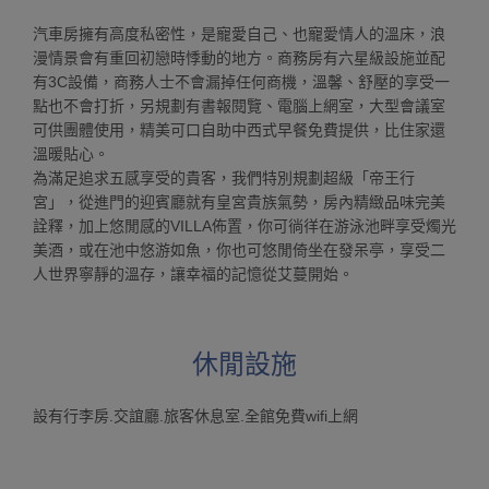
汽車房擁有高度私密性，是寵愛自己、也寵愛情人的溫床，浪
漫情景會有重回初戀時悸動的地方。商務房有六星級設施並配
有3C設備，商務人士不會漏掉任何商機，溫馨、舒壓的享受一
點也不會打折，另規劃有書報閱覽、電腦上網室，大型會議室
可供團體使用，精美可口自助中西式早餐免費提供，比住家還
溫暖貼心。
為滿足追求五感享受的貴客，我們特別規劃超級「帝王行
宮」，從進門的迎賓廳就有皇宮貴族氣勢，房內精緻品味完美
詮釋，加上悠閒感的VILLA佈置，你可徜徉在游泳池畔享受燭光
美酒，或在池中悠游如魚，你也可悠閒倚坐在發呆亭，享受二
人世界寧靜的溫存，讓幸福的記憶從艾蔓開始。
休閒設施
設有行李房.交誼廳.旅客休息室.全館免費wifi上網