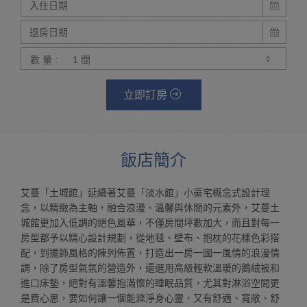
數 量 :
立即訂房
飯店簡介
艾蔓「土城館」延續著艾蔓「淡水館」小豪宅概念式設計理
念，以精緻為主軸，融合浪漫、溫馨與休閒的元素外，艾蔓土
城館更加入低調的絕色風華，不僅房間坪數加大，而且對每一
房型都予以精心設計規劃，從地毯、壁布、抱枕的花樣色彩搭
配，到擺飾風格的陳列佈置，打造出一房一國一風情的浪漫情
調，除了房型氣氛的營造外，還選用高級輕軟溫暖的鵝絨被和
進口床墊，絕對有溫馨抱滿懷的睡眠品質，尤其對淋浴空間更
是費心思，要如何讓一個能滌淨身心靈，又有舒適、寬敞、舒