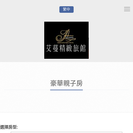
繁中
Tog
nav
豪華親子房
選擇房型: