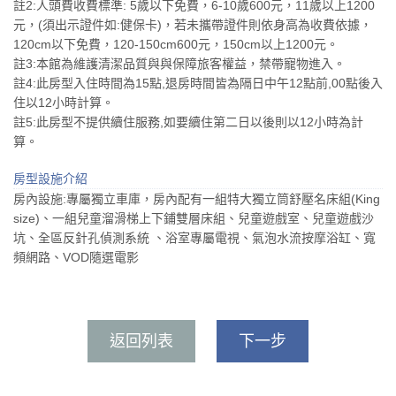
註2:人頭費收費標準: 5歲以下免費，6-10歲600元，11歲以上1200
元，(須出示證件如:健保卡)，若未攜帶證件則依身高為收費依據，
120cm以下免費，120-150cm600元，150cm以上1200元。
註3:本館為維護清潔品質與與保障旅客權益，禁帶寵物進入。
註4:此房型入住時間為15點,退房時間皆為隔日中午12點前,00點後入
住以12小時計算。
註5:此房型不提供續住服務,如要續住第二日以後則以12小時為計
算。
房型設施介紹
房內設施:專屬獨立車庫，房內配有一組特大獨立筒舒壓名床組(King
size)、一組兒童溜滑梯上下鋪雙層床組、兒童遊戲室、兒童遊戲沙
坑、全區反針孔偵測系統 、浴室專屬電視、氣泡水流按摩浴缸、寬
頻網路、VOD隨選電影
返回列表
下一步