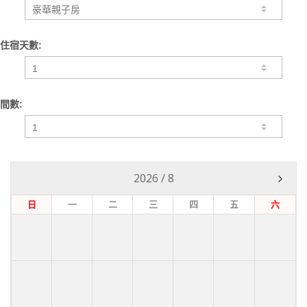
住宿天數:
間數:
2026
/
8
日
一
二
三
四
五
六