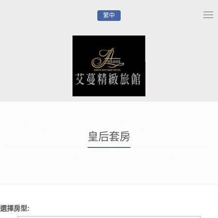
繁中
Tog
nav
皇后套房
選擇房型: