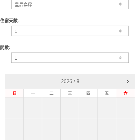
住宿天數:
間數:
2026
/
8
日
一
二
三
四
五
六