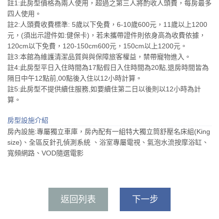
註1:此房型價格為兩人使用，超過之第三人將酌收人頭費，每房最多
四人使用。
註2:人頭費收費標準: 5歲以下免費，6-10歲600元，11歲以上1200
元，(須出示證件如:健保卡)，若未攜帶證件則依身高為收費依據，
120cm以下免費，120-150cm600元，150cm以上1200元。
註3:本館為維護清潔品質與與保障旅客權益，禁帶寵物進入。
註4:此房型平日入住時間為17點假日入住時間為20點,退房時間皆為
隔日中午12點前,00點後入住以12小時計算。
註5:此房型不提供續住服務,如要續住第二日以後則以12小時為計
算。
房型設施介紹
房內設施:專屬獨立車庫，房內配有一組特大獨立筒舒壓名床組(King
size)、全區反針孔偵測系統 、浴室專屬電視、氣泡水流按摩浴缸、
寬頻網路、VOD隨選電影
返回列表
下一步