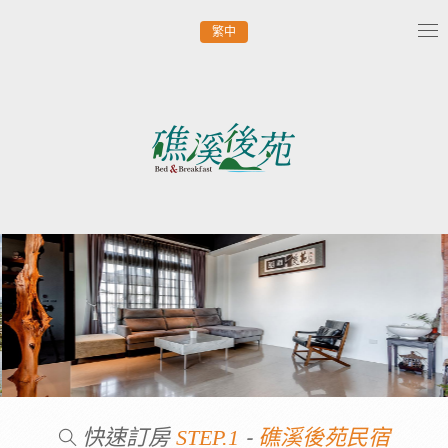
繁中
Tog
nav
快速訂房
-
STEP.1
礁溪後苑民宿