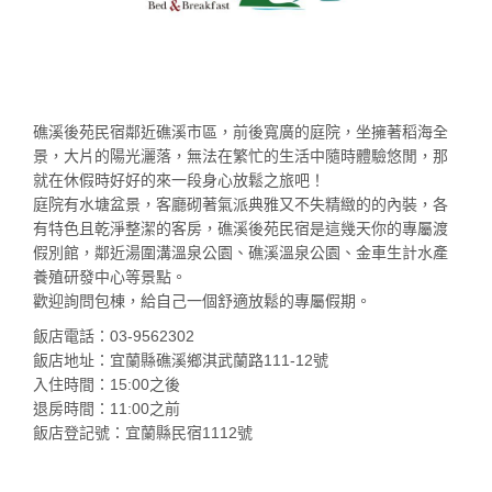
礁溪後苑民宿鄰近礁溪市區，前後寬廣的庭院，坐擁著稻海全
景，大片的陽光灑落，無法在繁忙的生活中隨時體驗悠閒，那
就在休假時好好的來一段身心放鬆之旅吧！
庭院有水塘盆景，客廳砌著氣派典雅又不失精緻的的內裝，各
有特色且乾淨整潔的客房，礁溪後苑民宿是這幾天你的專屬渡
假別館，鄰近湯圍溝溫泉公園、礁溪溫泉公園、金車生計水產
養殖研發中心等景點。
歡迎詢問包棟，給自己一個舒適放鬆的專屬假期。
飯店電話：03-9562302
飯店地址：宜蘭縣礁溪鄉淇武蘭路111-12號
入住時間：15:00之後
退房時間：11:00之前
飯店登記號：宜蘭縣民宿1112號