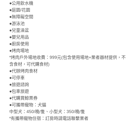
●公用飲水機
●庭園/花園
●無障礙空間
●游泳池
●兒童澡盆
●嬰兒用品
●廚房使用
●烤肉場地
*烤肉戶外場地收費：999元(包含使用場地+業者器材提供，不
含食材，可代購食材)
●代辦烤肉食材
●可停車
●旅遊諮詢
●包車旅遊
●代購賞鯨票券
●可攜帶寵物：犬貓
中型犬：450/晚/隻、小型犬：350/晚/隻
*有攜帶寵物住宿：訂房時請電話聯繫業者