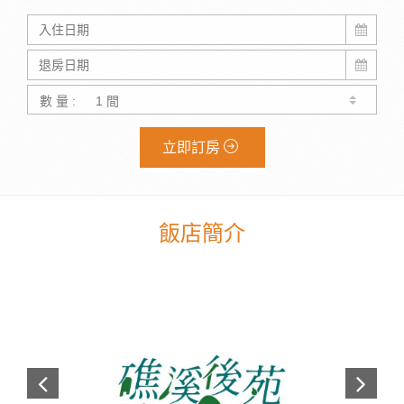
數 量 :
立即訂房
飯店簡介