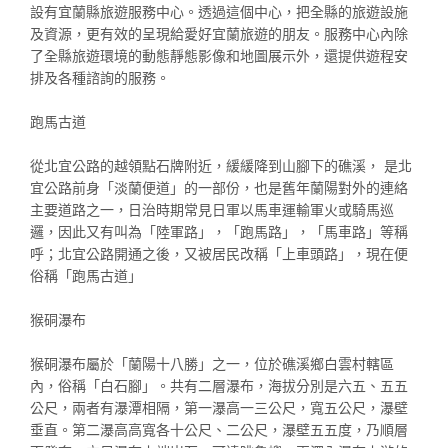
設有宜蘭縣旅遊服務中心。透過這個中心，把全縣的旅遊設施
及資源，更有效的呈現給愛好宜蘭旅遊的朋友。服務中心內除
了全縣旅遊環境的動態靜態影像和地圖展示外，還提供遊程安
排及各種諮詢的服務。
跑馬古道
從北宜公路的越領點石牌附近，緩緩降到山腳下的礁溪， 是北
宜公路前身「淡蘭便道」的一部份，也是舊年蘭陽對外的連絡
主要道路之一，日治時期常見日軍以馬車運輸軍火或騎馬巡
邏，因此又有叫為「陸軍路」，「跑馬路」，「馬車路」等稱
呼；北宜公路開通之後，又被居民改稱「上車頭路」，現在便
俗稱「跑馬古道」
猴硐瀑布
猴硐瀑布屬於「蘭陽十八勝」之一，位於礁溪鄉白雲村轄區
內，俗稱「白石腳」。共有二層瀑布，海拔分別是六五、五五
公尺，兩者有瀑潭相隔，第一瀑高一三公尺，寬五公尺，瀑壁
垂直。第二瀑高高寬各十公尺、二公尺，瀑壁五五度，乃順層