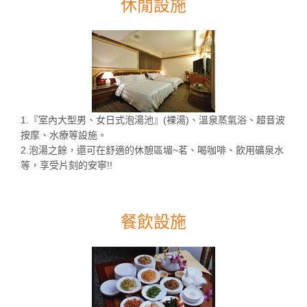
休閒設施
1.『室內大型男、女日式泡湯池』(裸湯)、溫泉蒸氣浴、超音波
按摩、水療等設施。
2.泡湯之餘，還可在舒適的休憩區堳~茗、喝咖啡、飲用礦泉水
等，享受片刻的安寧!!
餐飲設施