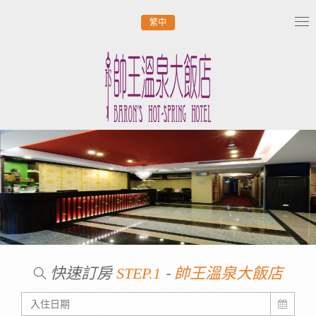
繁中
Tog
nav
快速訂房
-
STEP.1
帥王溫泉大飯店