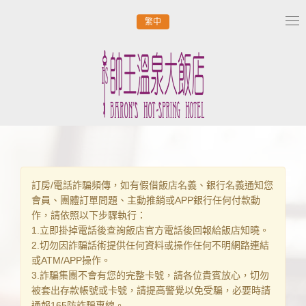
繁中
Tog
nav
訂房/電話詐騙頻傳，如有假借飯店名義、銀行名義通知您
會員、團體訂單問題、主動推銷或APP銀行任何付款動
作，請依照以下步驟執行：
1.立即掛掉電話後查詢飯店官方電話後回報給飯店知曉。
2.切勿因詐騙話術提供任何資料或操作任何不明網路連結
或ATM/APP操作。
3.詐騙集團不會有您的完整卡號，請各位貴賓放心，切勿
被套出存款帳號或卡號，請提高警覺以免受騙，必要時請
通報165防詐騙專線。