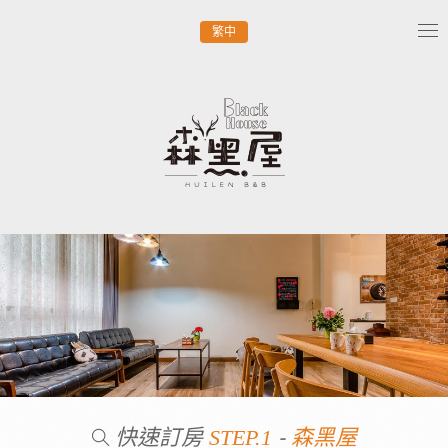
繁中
Tog
nav
快速訂房
-
STEP.1
森黑屋