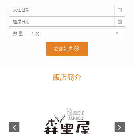
數 量 :
立即訂房
飯店簡介