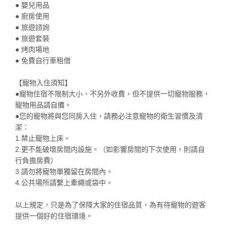
● 嬰兒用品
● 廚房使用
● 旅遊諮詢
● 旅遊套裝
● 烤肉場地
● 免費自行車租借
【寵物入住須知】
●寵物住宿不限制大小、不另外收費，但不提供一切寵物服務，
寵物用品請自備。
●您的寵物將與您同房入住，請務必注意寵物的衛生習慣及清
潔：
1.禁止寵物上床。
2.更不能破壞房間内設施。（如影響房間的下次使用，則請自
行負擔房費）
3.請勿將寵物單獨留在房間內。
4.公共場所請繫上牽繩或袋中。
以上規定，只是為了保障大家的住宿品質，為有待寵物的遊客
提供一個好的住宿環境。