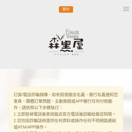
繁中
Tog
nav
訂房/電話詐騙頻傳，如有假借飯店名義、銀行名義通知您
會員、團體訂單問題、主動推銷或APP銀行任何付款動
作，請依照以下步驟執行：
1.立即掛掉電話後查詢飯店官方電話後回報給飯店知曉。
2.切勿因詐騙話術提供任何資料或操作任何不明網路連結
或ATM/APP操作。