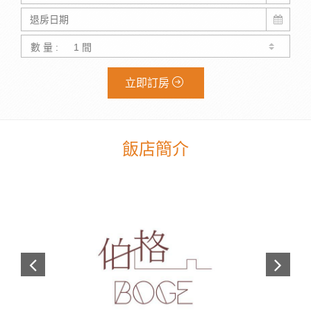
數 量 :
立即訂房
飯店簡介