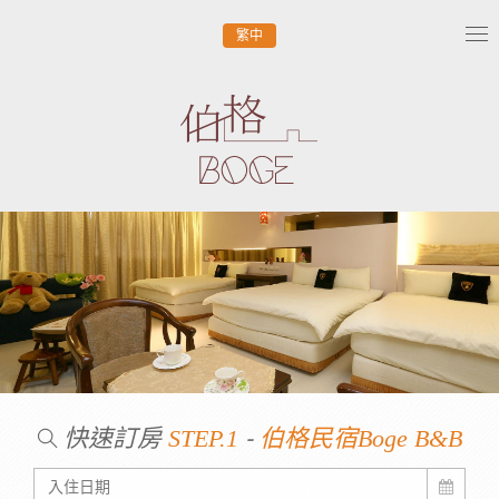
繁中
Tog
nav
快速訂房
-
STEP.1
伯格民宿Boge B&B