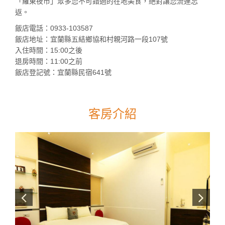
「羅東夜市」眾多您不可錯過的在地美食，絕對讓您流連忘
返。
飯店電話：0933-103587
飯店地址：宜蘭縣五結鄉協和村親河路一段107號
入住時間：15:00之後
退房時間：11:00之前
飯店登記號：宜蘭縣民宿641號
客房介紹