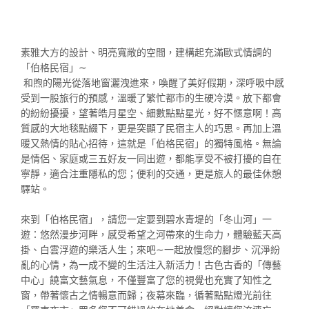
素雅大方的設計、明亮寬敞的空間，建構起充滿歐式情調的
「伯格民宿」∼
和煦的陽光從落地窗灑洩進來，喚醒了美好假期，深呼吸中感
受到一股旅行的預感，溫暖了繁忙都市的生硬冷漠。放下都會
的紛紛擾擾，望著皓月星空、細數點點星光，好不愜意啊！高
質感的大地毯點綴下，更是突顯了民宿主人的巧思。再加上溫
暖又熱情的貼心招待，這就是「伯格民宿」的獨特風格。無論
是情侶、家庭或三五好友一同出遊，都能享受不被打擾的自在
寧靜，適合注重隱私的您；便利的交通，更是旅人的最佳休憩
驛站。
來到「伯格民宿」，請您一定要到碧水青堤的「冬山河」一
遊：悠然漫步河畔，感受希望之河帶來的生命力，體驗藍天高
掛、白雲浮遊的樂活人生；來吧∼一起放慢您的腳步、沉淨紛
亂的心情，為一成不變的生活注入新活力！古色古香的「傳藝
中心」饒富文藝氣息，不僅豐富了您的視覺也充實了知性之
窗，帶著懷古之情暢意而歸；夜幕來臨，循著點點燈光前往