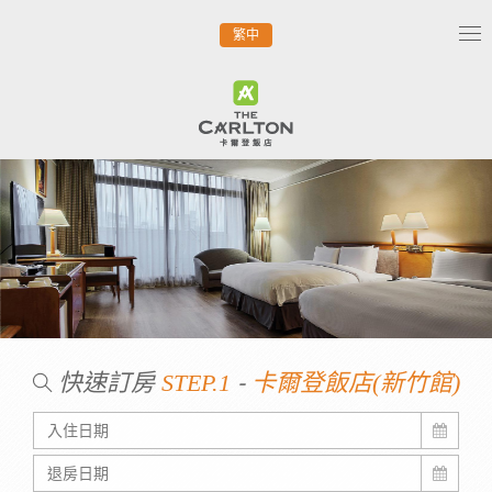
繁中
Tog
nav
快速訂房
-
STEP.1
卡爾登飯店(新竹館)