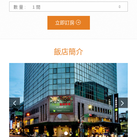
數 量 :
立即訂房
飯店簡介