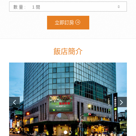
數 量 :
立即訂房
飯店簡介