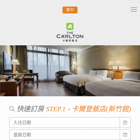
繁中
Tog
nav
快速訂房
-
STEP.1
卡爾登飯店(新竹館)