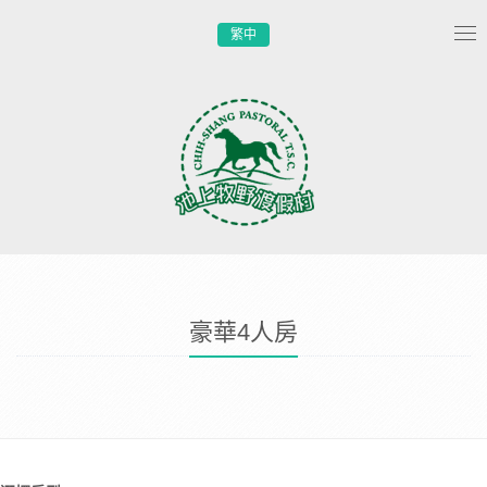
繁中
Tog
nav
豪華4人房