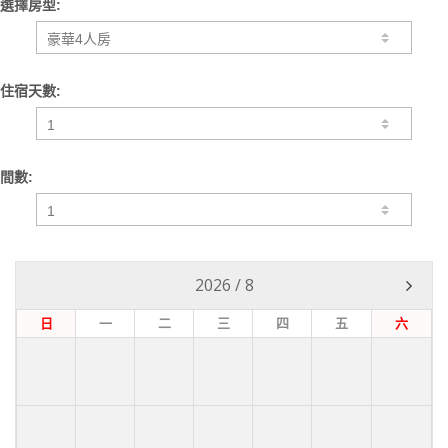
選擇房型:
住宿天數:
間數:
2026
/
8
日
一
二
三
四
五
六