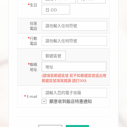
*
生日
住家
電話
*
行動
電話
*
聯絡
地址
(請填寫郵遞區號 若不知郵遞區號或出現
郵遞區號填寫錯誤 請打000)
*
E-mail
願意收到飯店特惠通知