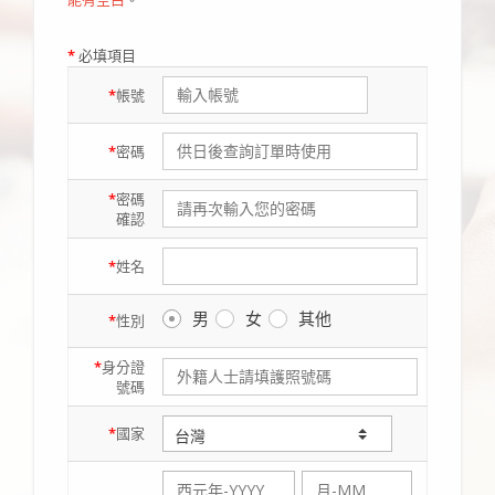
*
必填項目
*
帳號
*
密碼
*
密碼
確認
*
姓名
男
女
其他
*
性別
*
身分證
號碼
*
國家